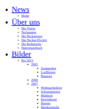
News
Home
Über uns
Der Verein
Neckarsage
Der Neckargeist
Das Neckar-Fleckle
Die Karbatsche
Narrentagebuch
Bilder
Bis 2015
2005
Sommerfest
Loeffingen
Brauerei
2006
2007
Weihnachtsfeier
Schwenningen
Marbach
Kegelabend
Huettte
Haeskontrolle