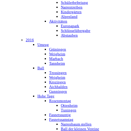
Schülerbefreiung
Narrentreiben
Kindergärten
Alpenland
Aktivitäten
Europapark
Schlüsselübergabe
Abstauben
2016
Umzug
Grüningen
Weigheim
Marbach
Tannheim
Ball
Trossingen
Weigheim
Krozingen
Aichhalden
Gunningen
Hohe Tage
Rosenmontag
Ottenheim
Tuningen
Fasnetssuntig
Fasnetssamstag
Narrenbaum stellen
Ball der kleinen Vereine