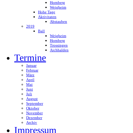
Hornberg
Weigheim
Hohe Tage
Aktivitaten
Abstauben
2019
Ball
Weigheim
Hornberg
Trossingen
Aichhalden
Termine
Januar
Februar
März
April
Mai
Juni
Juli
August
September
Oktober
November
Dezember
Archiv
Impressum