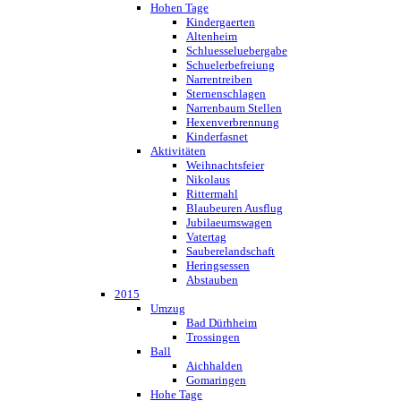
Hohen Tage
Kindergaerten
Altenheim
Schluesseluebergabe
Schuelerbefreiung
Narrentreiben
Sternenschlagen
Narrenbaum Stellen
Hexenverbrennung
Kinderfasnet
Aktivitäten
Weihnachtsfeier
Nikolaus
Rittermahl
Blaubeuren Ausflug
Jubilaeumswagen
Vatertag
Sauberelandschaft
Heringsessen
Abstauben
2015
Umzug
Bad Dürhheim
Trossingen
Ball
Aichhalden
Gomaringen
Hohe Tage