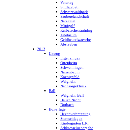
Vatertag
St.Elizabeth
Schwarzwaldpark
Sauberelandschaft
Natzental
Minigolf
Karbatschentraining
Jubilaeum
Geldbeutelwaesche
Abstauben
2013
Umzug
Ergenzingen
Ottenheim
Schwenningen
Narrenbaum
Koenigsfeld
Weigheim
Nachsorgeklinik
Ball
Weigheim Ball
Hauke Nacht
Durbach
Hohe Tage
Hexenverbrennung
Sternschlagen
Kindergarten L.R.
Schluesseluebergabe