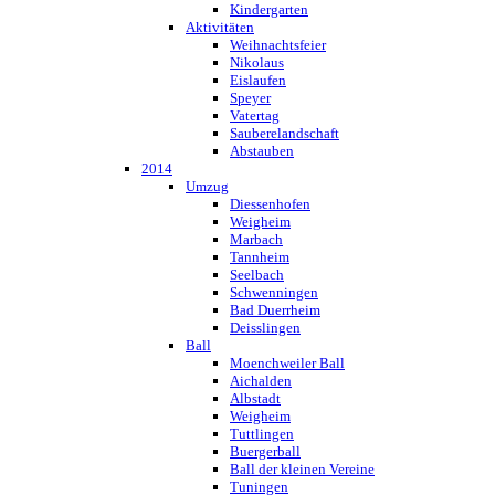
Kindergarten
Aktivitäten
Weihnachtsfeier
Nikolaus
Eislaufen
Speyer
Vatertag
Sauberelandschaft
Abstauben
2014
Umzug
Diessenhofen
Weigheim
Marbach
Tannheim
Seelbach
Schwenningen
Bad Duerrheim
Deisslingen
Ball
Moenchweiler Ball
Aichalden
Albstadt
Weigheim
Tuttlingen
Buergerball
Ball der kleinen Vereine
Tuningen