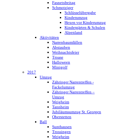
Fasnetsfreitag
Schmotziger
Schlüsselübergabe
Kinderumzug
Hexen vor Kinderumzug
Kindergärten & Schulen
Alpenland
Aktivitäten
Narrenbaumfällen
Abstauben
Weihnachtsfeier
Troase
Halloween
Minigolf
2017
Umzug
Zähringer Narrentreffen -
Fackelumzug
Zähringer Narrentreffen –
Umzug
Weigheim
Tannheim
Jubiläumsumzug St. Georgen
Oberstetten
Ball
Sunthausen
Trossingen
Weigheim