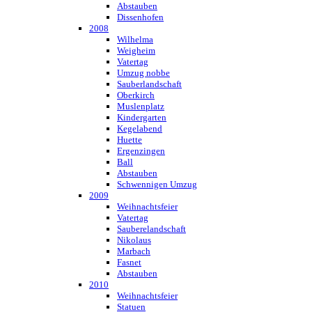
Abstauben
Dissenhofen
2008
Wilhelma
Weigheim
Vatertag
Umzug nobbe
Sauberlandschaft
Oberkirch
Muslenplatz
Kindergarten
Kegelabend
Huette
Ergenzingen
Ball
Abstauben
Schwennigen Umzug
2009
Weihnachtsfeier
Vatertag
Sauberelandschaft
Nikolaus
Marbach
Fasnet
Abstauben
2010
Weihnachtsfeier
Statuen