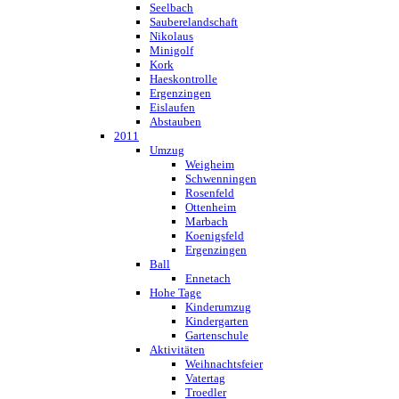
Seelbach
Sauberelandschaft
Nikolaus
Minigolf
Kork
Haeskontrolle
Ergenzingen
Eislaufen
Abstauben
2011
Umzug
Weigheim
Schwenningen
Rosenfeld
Ottenheim
Marbach
Koenigsfeld
Ergenzingen
Ball
Ennetach
Hohe Tage
Kinderumzug
Kindergarten
Gartenschule
Aktivitäten
Weihnachtsfeier
Vatertag
Troedler