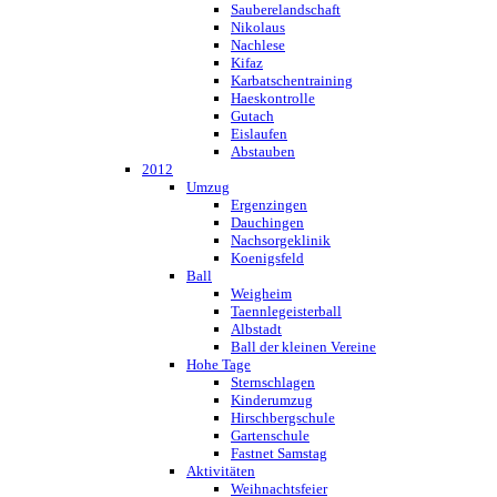
Sauberelandschaft
Nikolaus
Nachlese
Kifaz
Karbatschentraining
Haeskontrolle
Gutach
Eislaufen
Abstauben
2012
Umzug
Ergenzingen
Dauchingen
Nachsorgeklinik
Koenigsfeld
Ball
Weigheim
Taennlegeisterball
Albstadt
Ball der kleinen Vereine
Hohe Tage
Sternschlagen
Kinderumzug
Hirschbergschule
Gartenschule
Fastnet Samstag
Aktivitäten
Weihnachtsfeier