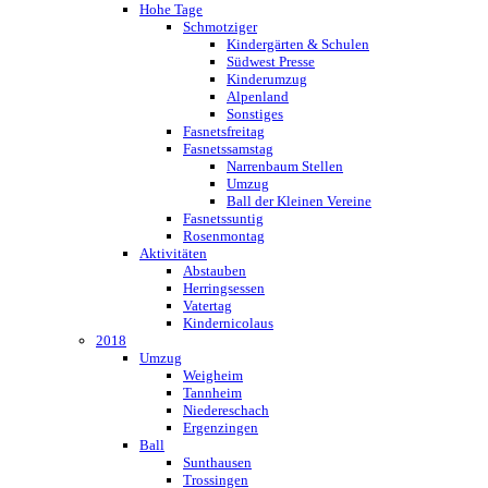
Hohe Tage
Schmotziger
Kindergärten & Schulen
Südwest Presse
Kinderumzug
Alpenland
Sonstiges
Fasnetsfreitag
Fasnetssamstag
Narrenbaum Stellen
Umzug
Ball der Kleinen Vereine
Fasnetssuntig
Rosenmontag
Aktivitäten
Abstauben
Herringsessen
Vatertag
Kindernicolaus
2018
Umzug
Weigheim
Tannheim
Niedereschach
Ergenzingen
Ball
Sunthausen
Trossingen