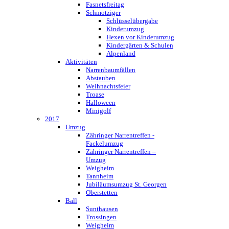
Fasnetsfreitag
Schmotziger
Schlüsselübergabe
Kinderumzug
Hexen vor Kinderumzug
Kindergärten & Schulen
Alpenland
Aktivitäten
Narrenbaumfällen
Abstauben
Weihnachtsfeier
Troase
Halloween
Minigolf
2017
Umzug
Zähringer Narrentreffen -
Fackelumzug
Zähringer Narrentreffen –
Umzug
Weigheim
Tannheim
Jubiläumsumzug St. Georgen
Oberstetten
Ball
Sunthausen
Trossingen
Weigheim