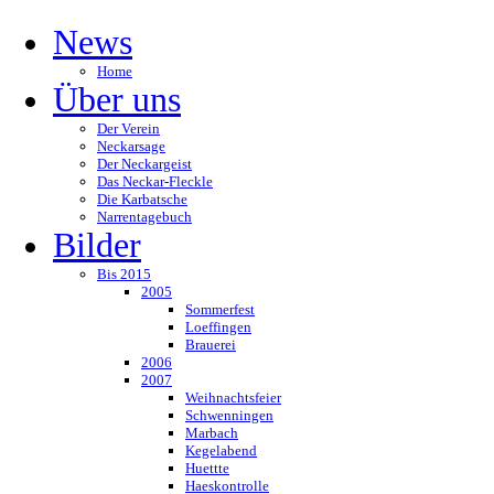
News
Home
Über uns
Der Verein
Neckarsage
Der Neckargeist
Das Neckar-Fleckle
Die Karbatsche
Narrentagebuch
Bilder
Bis 2015
2005
Sommerfest
Loeffingen
Brauerei
2006
2007
Weihnachtsfeier
Schwenningen
Marbach
Kegelabend
Huettte
Haeskontrolle