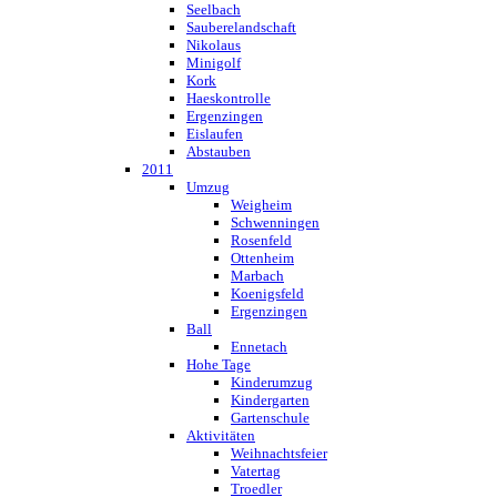
Seelbach
Sauberelandschaft
Nikolaus
Minigolf
Kork
Haeskontrolle
Ergenzingen
Eislaufen
Abstauben
2011
Umzug
Weigheim
Schwenningen
Rosenfeld
Ottenheim
Marbach
Koenigsfeld
Ergenzingen
Ball
Ennetach
Hohe Tage
Kinderumzug
Kindergarten
Gartenschule
Aktivitäten
Weihnachtsfeier
Vatertag
Troedler