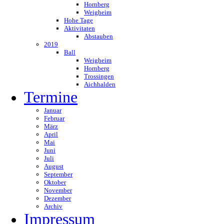
Hornberg
Weigheim
Hohe Tage
Aktivitaten
Abstauben
2019
Ball
Weigheim
Hornberg
Trossingen
Aichhalden
Termine
Januar
Februar
März
April
Mai
Juni
Juli
August
September
Oktober
November
Dezember
Archiv
Impressum