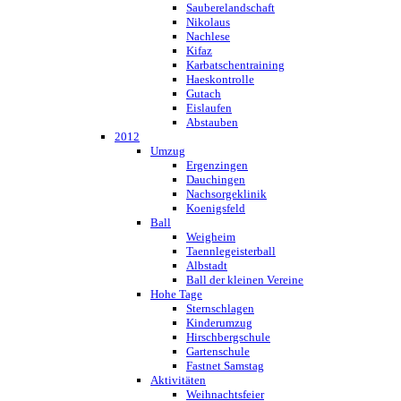
Sauberelandschaft
Nikolaus
Nachlese
Kifaz
Karbatschentraining
Haeskontrolle
Gutach
Eislaufen
Abstauben
2012
Umzug
Ergenzingen
Dauchingen
Nachsorgeklinik
Koenigsfeld
Ball
Weigheim
Taennlegeisterball
Albstadt
Ball der kleinen Vereine
Hohe Tage
Sternschlagen
Kinderumzug
Hirschbergschule
Gartenschule
Fastnet Samstag
Aktivitäten
Weihnachtsfeier