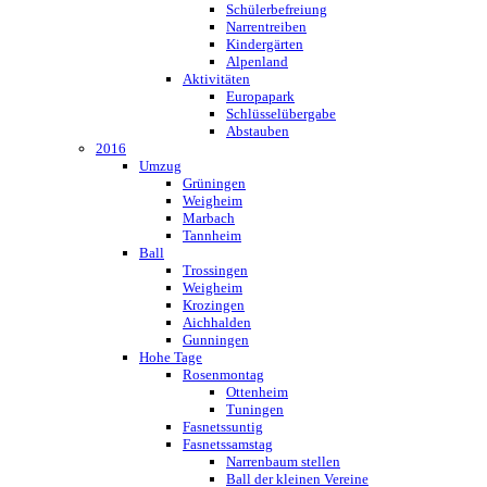
Schülerbefreiung
Narrentreiben
Kindergärten
Alpenland
Aktivitäten
Europapark
Schlüsselübergabe
Abstauben
2016
Umzug
Grüningen
Weigheim
Marbach
Tannheim
Ball
Trossingen
Weigheim
Krozingen
Aichhalden
Gunningen
Hohe Tage
Rosenmontag
Ottenheim
Tuningen
Fasnetssuntig
Fasnetssamstag
Narrenbaum stellen
Ball der kleinen Vereine