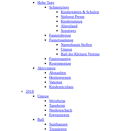
Hohe Tage
Schmotziger
Kindergärten & Schulen
Südwest Presse
Kinderumzug
Alpenland
Sonstiges
Fasnetsfreitag
Fasnetssamstag
Narrenbaum Stellen
Umzug
Ball der Kleinen Vereine
Fasnetssuntig
Rosenmontag
Aktivitäten
Abstauben
Herringsessen
Vatertag
Kindernicolaus
2018
Umzug
Weigheim
Tannheim
Niedereschach
Ergenzingen
Ball
Sunthausen
Trossingen