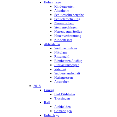
Hohen Tage
Kindergaerten
Altenheim
Schluesseluebergabe
Schuelerbefreiung
Narrentreiben
Sternenschlagen
Narrenbaum Stellen
Hexenverbrennung
Kinderfasnet
Aktivitäten
Weihnachtsfeier
Nikolaus
Rittermahl
Blaubeuren Ausflug
Jubilaeumswagen
Vatertag
Sauberelandschaft
Heringsessen
Abstauben
2015
Umzug
Bad Dürhheim
Trossingen
Ball
Aichhalden
Gomaringen
Hohe Tage