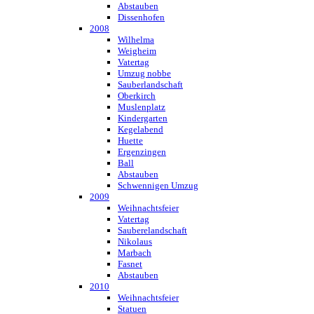
Abstauben
Dissenhofen
2008
Wilhelma
Weigheim
Vatertag
Umzug nobbe
Sauberlandschaft
Oberkirch
Muslenplatz
Kindergarten
Kegelabend
Huette
Ergenzingen
Ball
Abstauben
Schwennigen Umzug
2009
Weihnachtsfeier
Vatertag
Sauberelandschaft
Nikolaus
Marbach
Fasnet
Abstauben
2010
Weihnachtsfeier
Statuen