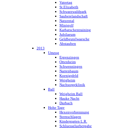
Vatertag
St.Elizabeth
Schwarzwaldpark
Sauberelandschaft
Natzental
Minigolf
Karbatschentraining
Jubilaeum
Geldbeutelwaesche
Abstauben
2013
Umzug
Ergenzingen
Ottenheim
Schwenningen
Narrenbaum
Koenigsfeld
Weigheim
Nachsorgeklinik
Ball
Weigheim Ball
Hauke Nacht
Durbach
Hohe Tage
Hexenverbrennung
Sternschlagen
Kindergarten L.R.
Schluesseluebergabe