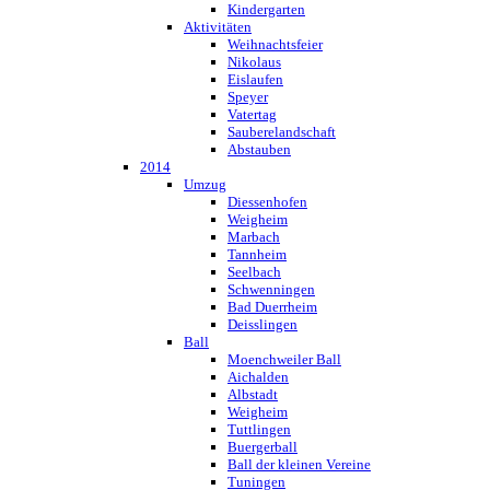
Kindergarten
Aktivitäten
Weihnachtsfeier
Nikolaus
Eislaufen
Speyer
Vatertag
Sauberelandschaft
Abstauben
2014
Umzug
Diessenhofen
Weigheim
Marbach
Tannheim
Seelbach
Schwenningen
Bad Duerrheim
Deisslingen
Ball
Moenchweiler Ball
Aichalden
Albstadt
Weigheim
Tuttlingen
Buergerball
Ball der kleinen Vereine
Tuningen