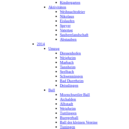
Kindergarten
Aktivitäten
Weihnachtsfeier
Nikolaus
Eislaufen
Speyer
Vatertag
Sauberelandschaft
Abstauben
2014
Umzug
Diessenhofen
Weigheim
Marbach
Tannheim
Seelbach
Schwenningen
Bad Duerrheim
Deisslingen
Ball
Moenchweiler Ball
Aichalden
Albstadt
Weigheim
Tuttlingen
Buergerball
Ball der kleinen Vereine
Tuningen