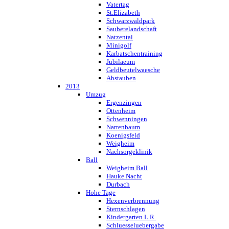
Vatertag
St.Elizabeth
Schwarzwaldpark
Sauberelandschaft
Natzental
Minigolf
Karbatschentraining
Jubilaeum
Geldbeutelwaesche
Abstauben
2013
Umzug
Ergenzingen
Ottenheim
Schwenningen
Narrenbaum
Koenigsfeld
Weigheim
Nachsorgeklinik
Ball
Weigheim Ball
Hauke Nacht
Durbach
Hohe Tage
Hexenverbrennung
Sternschlagen
Kindergarten L.R.
Schluesseluebergabe