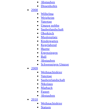
Abstauben
Dissenhofen
2008
Wilhelma
Weigheim
Vatertag
Umzug nobbe
Sauberlandschaft
Oberkirch
Muslenplatz
Kindergarten
Kegelabend
Huette
Ergenzingen
Ball
Abstauben
Schwennigen Umzug
2009
Weihnachtsfeier
Vatertag
Sauberelandschaft
Nikolaus
Marbach
Fasnet
Abstauben
2010
Weihnachtsfeier
Statuen