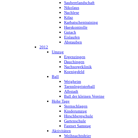
Sauberelandschaft
Nikolaus
Nachlese
Kifaz
Karbatschentraining
Haeskontrolle
Gutach
Eislaufen
Abstauben
2012
Umzug
Ergenzingen
Dauchingen
Nachsorgeklinik
Koenigsfeld
Ball
Weigheim
Taennlegeisterball
Albstadt
Ball der kleinen Vereine
Hohe Tage
Sternschlagen
Kinderumzug
Hirschbergschule
Gartenschule
Fastnet Samstag
Aktivitäten
Weihnachtsfeier