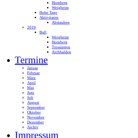
Hornberg
Weigheim
Hohe Tage
Aktivitaten
Abstauben
2019
Ball
Weigheim
Hornberg
Trossingen
Aichhalden
Termine
Januar
Februar
März
April
Mai
Juni
Juli
August
September
Oktober
November
Dezember
Archiv
Impressum