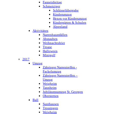
Fasnetsfreitag
Schmotziger
Schlüsselübergabe
Kinderumzug
Hexen vor Kinderumzug
Kindergärten & Schulen
Alpenland
Aktivitäten
Narrenbaumfällen
Abstauben
Weihnachtsfeier
Troase
Halloween
Minigolf
2017
Umzug
Zähringer Narrentreffen -
Fackelumzug
Zähringer Narrentreffen –
Umzug
Weigheim
Tannheim
Jubiläumsumzug St. Georgen
Oberstetten
Ball
Sunthausen
Trossingen
Weigheim