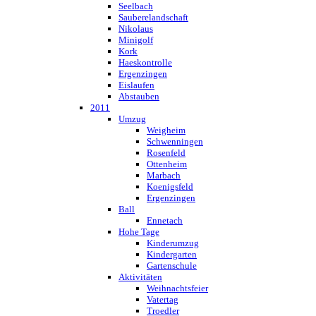
Seelbach
Sauberelandschaft
Nikolaus
Minigolf
Kork
Haeskontrolle
Ergenzingen
Eislaufen
Abstauben
2011
Umzug
Weigheim
Schwenningen
Rosenfeld
Ottenheim
Marbach
Koenigsfeld
Ergenzingen
Ball
Ennetach
Hohe Tage
Kinderumzug
Kindergarten
Gartenschule
Aktivitäten
Weihnachtsfeier
Vatertag
Troedler