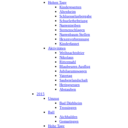
Hohen Tage
Kindergaerten
Altenheim
Schluesseluebergabe
Schuelerbefreiung
Narrentreiben
Sternenschlagen
Narrenbaum Stellen
Hexenverbrennung
Kinderfasnet
Aktivitäten
Weihnachtsfeier
Nikolaus
Rittermahl
Blaubeuren Ausflug
Jubilaeumswagen
Vatertag
Sauberelandschaft
Heringsessen
Abstauben
2015
Umzug
Bad Dürhheim
Trossingen
Ball
Aichhalden
Gomaringen
Hohe Tage