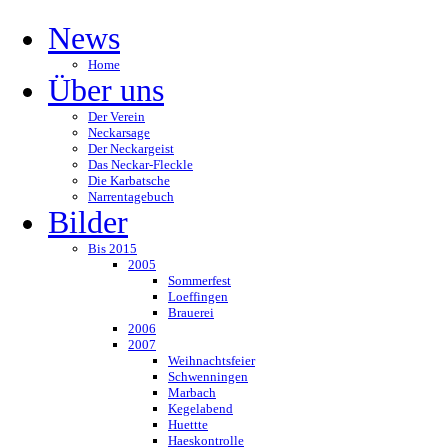
News
Home
Über uns
Der Verein
Neckarsage
Der Neckargeist
Das Neckar-Fleckle
Die Karbatsche
Narrentagebuch
Bilder
Bis 2015
2005
Sommerfest
Loeffingen
Brauerei
2006
2007
Weihnachtsfeier
Schwenningen
Marbach
Kegelabend
Huettte
Haeskontrolle