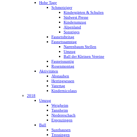
Hohe Tage
Schmotziger
Kindergärten & Schulen
Südwest Presse
Kinderumzug
Alpenland
Sonstiges
Fasnetsfreitag
Fasnetssamstag
Narrenbaum Stellen
Umzug
Ball der Kleinen Vereine
Fasnetssuntig
Rosenmontag
Aktivitäten
Abstauben
Herringsessen
Vatertag
Kindernicolaus
2018
Umzug
Weigheim
Tannheim
Niedereschach
Ergenzingen
Ball
Sunthausen
Trossingen