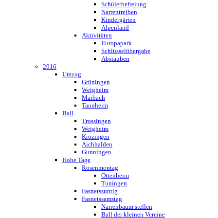
Schülerbefreiung
Narrentreiben
Kindergärten
Alpenland
Aktivitäten
Europapark
Schlüsselübergabe
Abstauben
2016
Umzug
Grüningen
Weigheim
Marbach
Tannheim
Ball
Trossingen
Weigheim
Krozingen
Aichhalden
Gunningen
Hohe Tage
Rosenmontag
Ottenheim
Tuningen
Fasnetssuntig
Fasnetssamstag
Narrenbaum stellen
Ball der kleinen Vereine