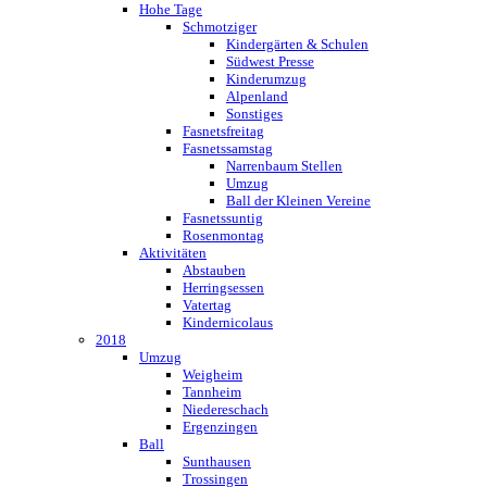
Hohe Tage
Schmotziger
Kindergärten & Schulen
Südwest Presse
Kinderumzug
Alpenland
Sonstiges
Fasnetsfreitag
Fasnetssamstag
Narrenbaum Stellen
Umzug
Ball der Kleinen Vereine
Fasnetssuntig
Rosenmontag
Aktivitäten
Abstauben
Herringsessen
Vatertag
Kindernicolaus
2018
Umzug
Weigheim
Tannheim
Niedereschach
Ergenzingen
Ball
Sunthausen
Trossingen