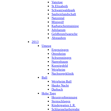
Vatertag
St.Elizabeth
Schwarzwaldpark
Sauberelandschaft
Natzental
Minigolf
Karbatschentraining
Jubilaeum
Geldbeutelwaesche
Abstauben
2013
Umzug
Ergenzingen
Ottenheim
Schwenningen
Narrenbaum
Koenigsfeld
Weigheim
Nachsorgeklinik
Ball
Weigheim Ball
Hauke Nacht
Durbach
Hohe Tage
Hexenverbrennung
Sternschlagen
Kindergarten L.R.
Schluesseluebergabe