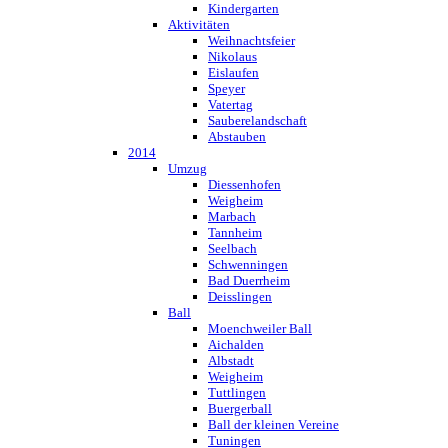
Kindergarten
Aktivitäten
Weihnachtsfeier
Nikolaus
Eislaufen
Speyer
Vatertag
Sauberelandschaft
Abstauben
2014
Umzug
Diessenhofen
Weigheim
Marbach
Tannheim
Seelbach
Schwenningen
Bad Duerrheim
Deisslingen
Ball
Moenchweiler Ball
Aichalden
Albstadt
Weigheim
Tuttlingen
Buergerball
Ball der kleinen Vereine
Tuningen