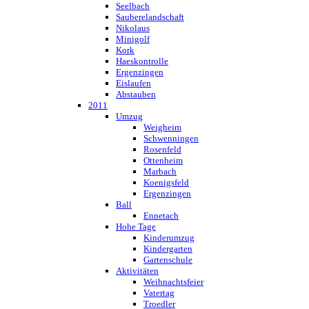
Seelbach
Sauberelandschaft
Nikolaus
Minigolf
Kork
Haeskontrolle
Ergenzingen
Eislaufen
Abstauben
2011
Umzug
Weigheim
Schwenningen
Rosenfeld
Ottenheim
Marbach
Koenigsfeld
Ergenzingen
Ball
Ennetach
Hohe Tage
Kinderumzug
Kindergarten
Gartenschule
Aktivitäten
Weihnachtsfeier
Vatertag
Troedler