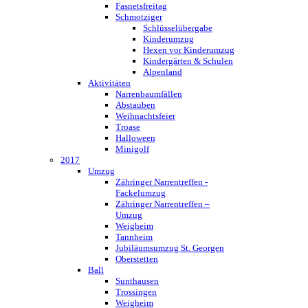
Fasnetsfreitag
Schmotziger
Schlüsselübergabe
Kinderumzug
Hexen vor Kinderumzug
Kindergärten & Schulen
Alpenland
Aktivitäten
Narrenbaumfällen
Abstauben
Weihnachtsfeier
Troase
Halloween
Minigolf
2017
Umzug
Zähringer Narrentreffen -
Fackelumzug
Zähringer Narrentreffen –
Umzug
Weigheim
Tannheim
Jubiläumsumzug St. Georgen
Oberstetten
Ball
Sunthausen
Trossingen
Weigheim