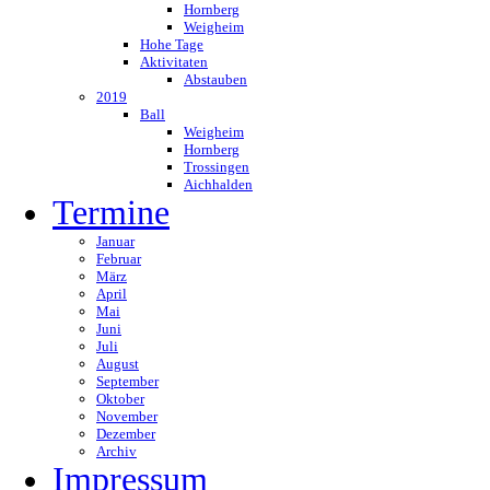
Hornberg
Weigheim
Hohe Tage
Aktivitaten
Abstauben
2019
Ball
Weigheim
Hornberg
Trossingen
Aichhalden
Termine
Januar
Februar
März
April
Mai
Juni
Juli
August
September
Oktober
November
Dezember
Archiv
Impressum