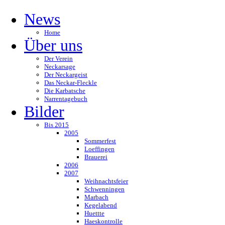
News
Home
Über uns
Der Verein
Neckarsage
Der Neckargeist
Das Neckar-Fleckle
Die Karbatsche
Narrentagebuch
Bilder
Bis 2015
2005
Sommerfest
Loeffingen
Brauerei
2006
2007
Weihnachtsfeier
Schwenningen
Marbach
Kegelabend
Huettte
Haeskontrolle