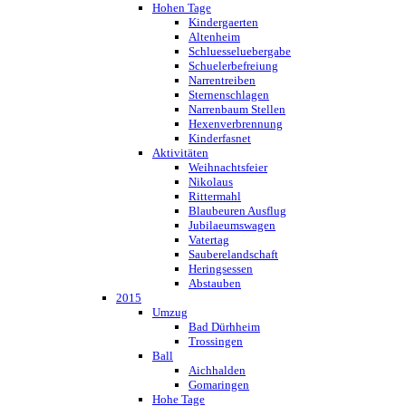
Hohen Tage
Kindergaerten
Altenheim
Schluesseluebergabe
Schuelerbefreiung
Narrentreiben
Sternenschlagen
Narrenbaum Stellen
Hexenverbrennung
Kinderfasnet
Aktivitäten
Weihnachtsfeier
Nikolaus
Rittermahl
Blaubeuren Ausflug
Jubilaeumswagen
Vatertag
Sauberelandschaft
Heringsessen
Abstauben
2015
Umzug
Bad Dürhheim
Trossingen
Ball
Aichhalden
Gomaringen
Hohe Tage