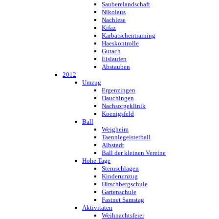
Sauberelandschaft
Nikolaus
Nachlese
Kifaz
Karbatschentraining
Haeskontrolle
Gutach
Eislaufen
Abstauben
2012
Umzug
Ergenzingen
Dauchingen
Nachsorgeklinik
Koenigsfeld
Ball
Weigheim
Taennlegeisterball
Albstadt
Ball der kleinen Vereine
Hohe Tage
Sternschlagen
Kinderumzug
Hirschbergschule
Gartenschule
Fastnet Samstag
Aktivitäten
Weihnachtsfeier