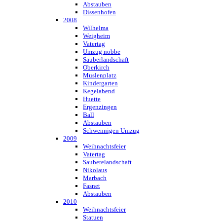
Abstauben
Dissenhofen
2008
Wilhelma
Weigheim
Vatertag
Umzug nobbe
Sauberlandschaft
Oberkirch
Muslenplatz
Kindergarten
Kegelabend
Huette
Ergenzingen
Ball
Abstauben
Schwennigen Umzug
2009
Weihnachtsfeier
Vatertag
Sauberelandschaft
Nikolaus
Marbach
Fasnet
Abstauben
2010
Weihnachtsfeier
Statuen