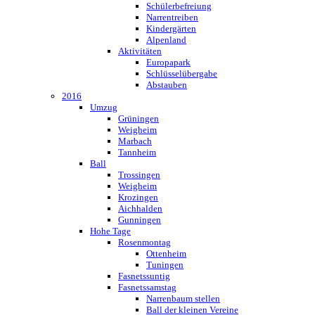
Schülerbefreiung
Narrentreiben
Kindergärten
Alpenland
Aktivitäten
Europapark
Schlüsselübergabe
Abstauben
2016
Umzug
Grüningen
Weigheim
Marbach
Tannheim
Ball
Trossingen
Weigheim
Krozingen
Aichhalden
Gunningen
Hohe Tage
Rosenmontag
Ottenheim
Tuningen
Fasnetssuntig
Fasnetssamstag
Narrenbaum stellen
Ball der kleinen Vereine