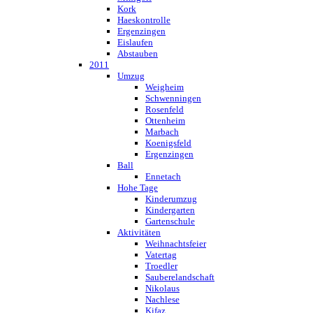
Kork
Haeskontrolle
Ergenzingen
Eislaufen
Abstauben
2011
Umzug
Weigheim
Schwenningen
Rosenfeld
Ottenheim
Marbach
Koenigsfeld
Ergenzingen
Ball
Ennetach
Hohe Tage
Kinderumzug
Kindergarten
Gartenschule
Aktivitäten
Weihnachtsfeier
Vatertag
Troedler
Sauberelandschaft
Nikolaus
Nachlese
Kifaz