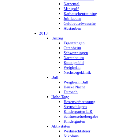
Natzental
Minigolf
Karbatschentraining
Jubilaeum
Geldbeutelwaesche
Abstauben
2013
Umzug
Ergenzingen
Ottenheim
Schwenningen
Narrenbaum
Koenigsfeld
Weigheim
Nachsorgeklinik
Ball
Weigheim Ball
Hauke Nacht
Durbach
Hohe Tage
Hexenverbrennung
Sternschlagen
Kindergarten L.R.
Schluesseluebergabe
Kindergarten
Aktivitäten
Weihnachtsfeier
Nikolaus