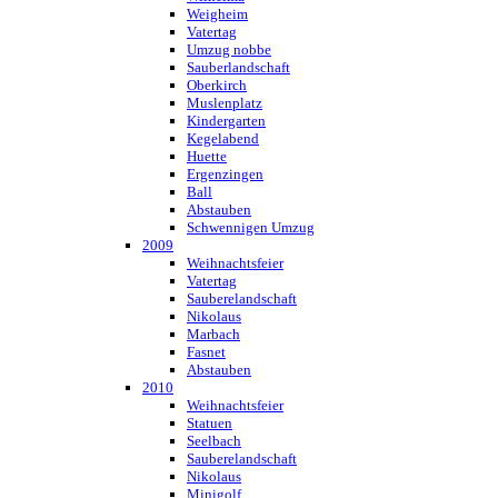
Weigheim
Vatertag
Umzug nobbe
Sauberlandschaft
Oberkirch
Muslenplatz
Kindergarten
Kegelabend
Huette
Ergenzingen
Ball
Abstauben
Schwennigen Umzug
2009
Weihnachtsfeier
Vatertag
Sauberelandschaft
Nikolaus
Marbach
Fasnet
Abstauben
2010
Weihnachtsfeier
Statuen
Seelbach
Sauberelandschaft
Nikolaus
Minigolf