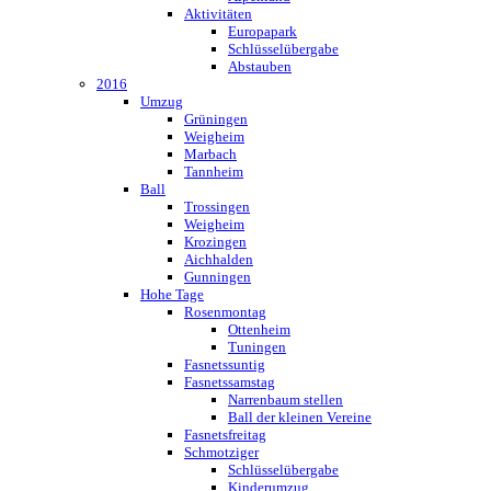
Aktivitäten
Europapark
Schlüsselübergabe
Abstauben
2016
Umzug
Grüningen
Weigheim
Marbach
Tannheim
Ball
Trossingen
Weigheim
Krozingen
Aichhalden
Gunningen
Hohe Tage
Rosenmontag
Ottenheim
Tuningen
Fasnetssuntig
Fasnetssamstag
Narrenbaum stellen
Ball der kleinen Vereine
Fasnetsfreitag
Schmotziger
Schlüsselübergabe
Kinderumzug