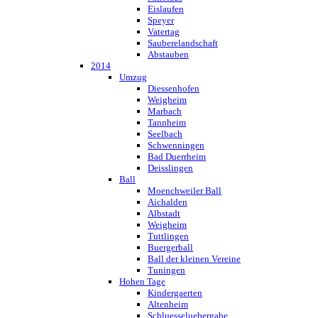
Eislaufen
Speyer
Vatertag
Sauberelandschaft
Abstauben
2014
Umzug
Diessenhofen
Weigheim
Marbach
Tannheim
Seelbach
Schwenningen
Bad Duerrheim
Deisslingen
Ball
Moenchweiler Ball
Aichalden
Albstadt
Weigheim
Tuttlingen
Buergerball
Ball der kleinen Vereine
Tuningen
Hohen Tage
Kindergaerten
Altenheim
Schluesseluebergabe