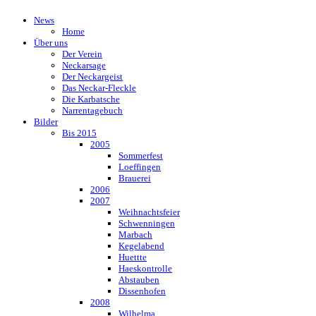
News
Home
Über uns
Der Verein
Neckarsage
Der Neckargeist
Das Neckar-Fleckle
Die Karbatsche
Narrentagebuch
Bilder
Bis 2015
2005
Sommerfest
Loeffingen
Brauerei
2006
2007
Weihnachtsfeier
Schwenningen
Marbach
Kegelabend
Huettte
Haeskontrolle
Abstauben
Dissenhofen
2008
Wilhelma