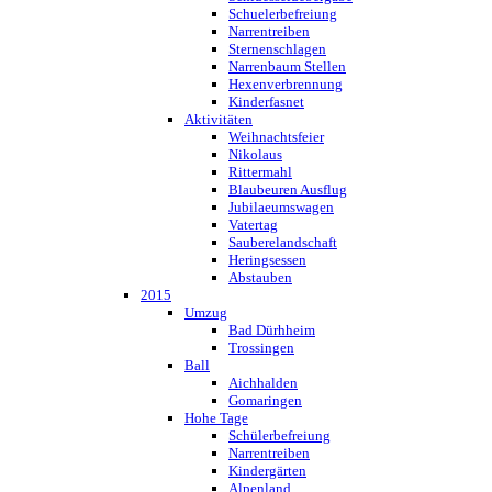
Schuelerbefreiung
Narrentreiben
Sternenschlagen
Narrenbaum Stellen
Hexenverbrennung
Kinderfasnet
Aktivitäten
Weihnachtsfeier
Nikolaus
Rittermahl
Blaubeuren Ausflug
Jubilaeumswagen
Vatertag
Sauberelandschaft
Heringsessen
Abstauben
2015
Umzug
Bad Dürhheim
Trossingen
Ball
Aichhalden
Gomaringen
Hohe Tage
Schülerbefreiung
Narrentreiben
Kindergärten
Alpenland