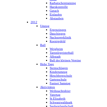
Karbatschentraining
Haeskontrolle
Gutach
Eislaufen
Abstauben
2012
Umzug
Ergenzingen
Dauchingen
Nachsorgeklinik
Koenigsfeld
Ball
Weigheim
Taennlegeisterball
Albstadt
Ball der kleinen Vereine
Hohe Tage
Sternschlagen
Kinderumzug
Hirschbergschule
Gartenschule
Fastnet Samstag
Aktivitäten
Weihnachtsfeier
Vatertag
St.Elizabeth
Schwarzwaldpark
Sauberelandschaft