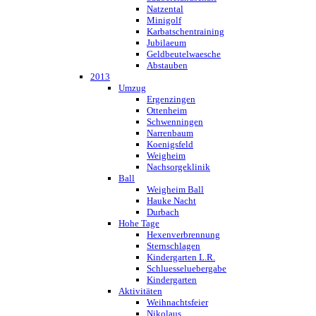
Natzental
Minigolf
Karbatschentraining
Jubilaeum
Geldbeutelwaesche
Abstauben
2013
Umzug
Ergenzingen
Ottenheim
Schwenningen
Narrenbaum
Koenigsfeld
Weigheim
Nachsorgeklinik
Ball
Weigheim Ball
Hauke Nacht
Durbach
Hohe Tage
Hexenverbrennung
Sternschlagen
Kindergarten L.R.
Schluesseluebergabe
Kindergarten
Aktivitäten
Weihnachtsfeier
Nikolaus