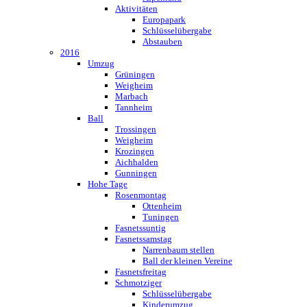
Aktivitäten
Europapark
Schlüsselübergabe
Abstauben
2016
Umzug
Grüningen
Weigheim
Marbach
Tannheim
Ball
Trossingen
Weigheim
Krozingen
Aichhalden
Gunningen
Hohe Tage
Rosenmontag
Ottenheim
Tuningen
Fasnetssuntig
Fasnetssamstag
Narrenbaum stellen
Ball der kleinen Vereine
Fasnetsfreitag
Schmotziger
Schlüsselübergabe
Kinderumzug