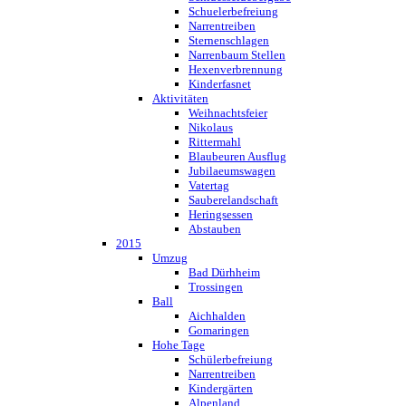
Schuelerbefreiung
Narrentreiben
Sternenschlagen
Narrenbaum Stellen
Hexenverbrennung
Kinderfasnet
Aktivitäten
Weihnachtsfeier
Nikolaus
Rittermahl
Blaubeuren Ausflug
Jubilaeumswagen
Vatertag
Sauberelandschaft
Heringsessen
Abstauben
2015
Umzug
Bad Dürhheim
Trossingen
Ball
Aichhalden
Gomaringen
Hohe Tage
Schülerbefreiung
Narrentreiben
Kindergärten
Alpenland