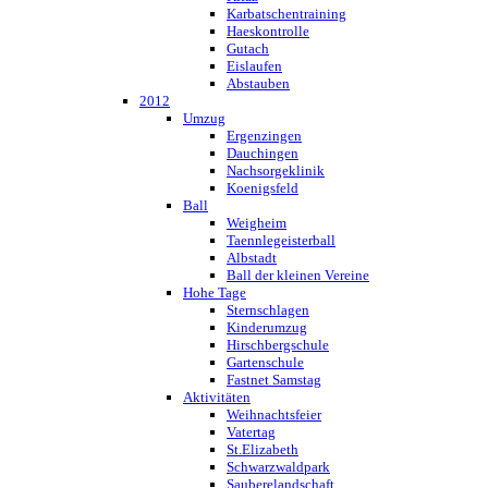
Karbatschentraining
Haeskontrolle
Gutach
Eislaufen
Abstauben
2012
Umzug
Ergenzingen
Dauchingen
Nachsorgeklinik
Koenigsfeld
Ball
Weigheim
Taennlegeisterball
Albstadt
Ball der kleinen Vereine
Hohe Tage
Sternschlagen
Kinderumzug
Hirschbergschule
Gartenschule
Fastnet Samstag
Aktivitäten
Weihnachtsfeier
Vatertag
St.Elizabeth
Schwarzwaldpark
Sauberelandschaft