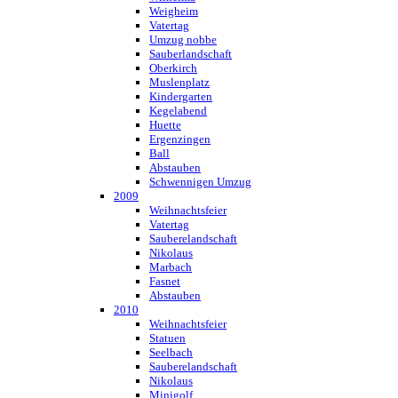
Weigheim
Vatertag
Umzug nobbe
Sauberlandschaft
Oberkirch
Muslenplatz
Kindergarten
Kegelabend
Huette
Ergenzingen
Ball
Abstauben
Schwennigen Umzug
2009
Weihnachtsfeier
Vatertag
Sauberelandschaft
Nikolaus
Marbach
Fasnet
Abstauben
2010
Weihnachtsfeier
Statuen
Seelbach
Sauberelandschaft
Nikolaus
Minigolf