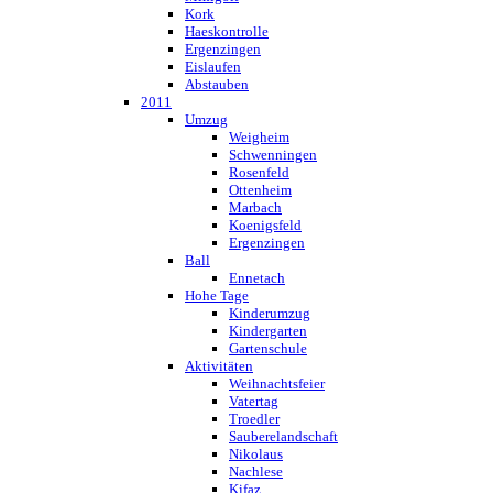
Kork
Haeskontrolle
Ergenzingen
Eislaufen
Abstauben
2011
Umzug
Weigheim
Schwenningen
Rosenfeld
Ottenheim
Marbach
Koenigsfeld
Ergenzingen
Ball
Ennetach
Hohe Tage
Kinderumzug
Kindergarten
Gartenschule
Aktivitäten
Weihnachtsfeier
Vatertag
Troedler
Sauberelandschaft
Nikolaus
Nachlese
Kifaz