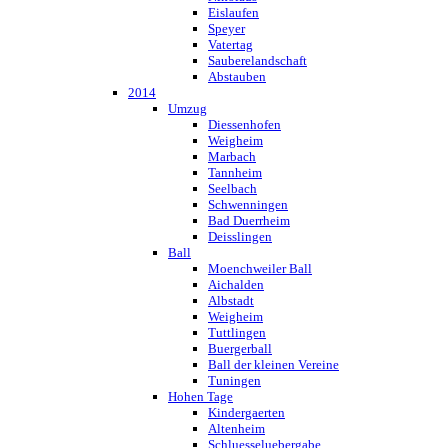
Eislaufen
Speyer
Vatertag
Sauberelandschaft
Abstauben
2014
Umzug
Diessenhofen
Weigheim
Marbach
Tannheim
Seelbach
Schwenningen
Bad Duerrheim
Deisslingen
Ball
Moenchweiler Ball
Aichalden
Albstadt
Weigheim
Tuttlingen
Buergerball
Ball der kleinen Vereine
Tuningen
Hohen Tage
Kindergaerten
Altenheim
Schluesseluebergabe