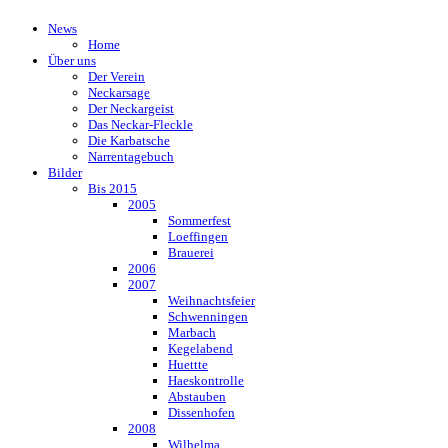
News
Home
Über uns
Der Verein
Neckarsage
Der Neckargeist
Das Neckar-Fleckle
Die Karbatsche
Narrentagebuch
Bilder
Bis 2015
2005
Sommerfest
Loeffingen
Brauerei
2006
2007
Weihnachtsfeier
Schwenningen
Marbach
Kegelabend
Huettte
Haeskontrolle
Abstauben
Dissenhofen
2008
Wilhelma