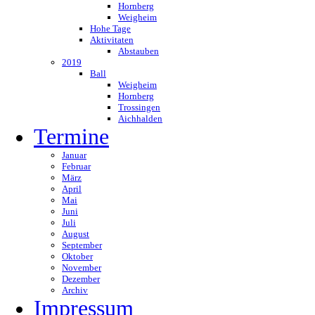
Hornberg
Weigheim
Hohe Tage
Aktivitaten
Abstauben
2019
Ball
Weigheim
Hornberg
Trossingen
Aichhalden
Termine
Januar
Februar
März
April
Mai
Juni
Juli
August
September
Oktober
November
Dezember
Archiv
Impressum