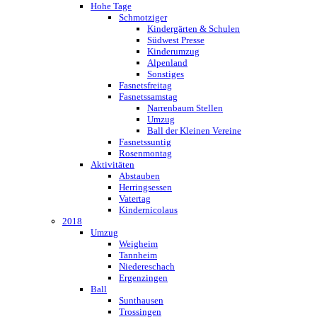
Hohe Tage
Schmotziger
Kindergärten & Schulen
Südwest Presse
Kinderumzug
Alpenland
Sonstiges
Fasnetsfreitag
Fasnetssamstag
Narrenbaum Stellen
Umzug
Ball der Kleinen Vereine
Fasnetssuntig
Rosenmontag
Aktivitäten
Abstauben
Herringsessen
Vatertag
Kindernicolaus
2018
Umzug
Weigheim
Tannheim
Niedereschach
Ergenzingen
Ball
Sunthausen
Trossingen