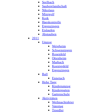
Seelbach
Sauberelandschaft
Nikolaus
Minigolf
Kork
Haeskontrolle
Ergenzingen
Eislaufen
Abstauben
2011
Umzug
Weigheim
Schwenningen
Rosenfeld
Ottenheim
Marbach
Koenigsfeld
Ergenzingen
Ball
Ennetach
Hohe Tage
Kinderumzug
Kindergarten
Gartenschule
Aktivitäten
Weihnachtsfeier
Vatertag
Troedler