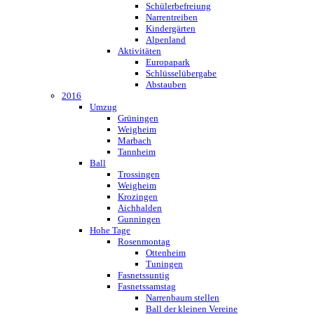
Schülerbefreiung
Narrentreiben
Kindergärten
Alpenland
Aktivitäten
Europapark
Schlüsselübergabe
Abstauben
2016
Umzug
Grüningen
Weigheim
Marbach
Tannheim
Ball
Trossingen
Weigheim
Krozingen
Aichhalden
Gunningen
Hohe Tage
Rosenmontag
Ottenheim
Tuningen
Fasnetssuntig
Fasnetssamstag
Narrenbaum stellen
Ball der kleinen Vereine