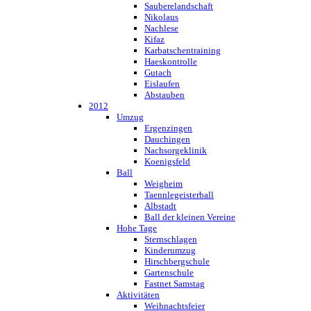
Sauberelandschaft
Nikolaus
Nachlese
Kifaz
Karbatschentraining
Haeskontrolle
Gutach
Eislaufen
Abstauben
2012
Umzug
Ergenzingen
Dauchingen
Nachsorgeklinik
Koenigsfeld
Ball
Weigheim
Taennlegeisterball
Albstadt
Ball der kleinen Vereine
Hohe Tage
Sternschlagen
Kinderumzug
Hirschbergschule
Gartenschule
Fastnet Samstag
Aktivitäten
Weihnachtsfeier