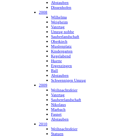
Abstauben
Dissenhofen
2008
Wilhelma
Weigheim
Vatertag
Umzug nobbe
Sauberlandschaft
Oberkirch
Muslenplatz
Kindergarten
Kegelabend
Huette
Ergenzingen
Ball
Abstauben
Schwennigen Umzug
2009
Weihnachtsfeier
Vatertag
Sauberelandschaft
Nikolaus
Marbach
Fasnet
Abstauben
2010
Weihnachtsfeier
Statuen