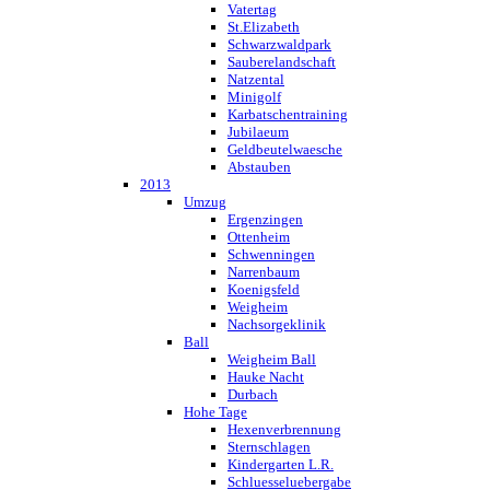
Vatertag
St.Elizabeth
Schwarzwaldpark
Sauberelandschaft
Natzental
Minigolf
Karbatschentraining
Jubilaeum
Geldbeutelwaesche
Abstauben
2013
Umzug
Ergenzingen
Ottenheim
Schwenningen
Narrenbaum
Koenigsfeld
Weigheim
Nachsorgeklinik
Ball
Weigheim Ball
Hauke Nacht
Durbach
Hohe Tage
Hexenverbrennung
Sternschlagen
Kindergarten L.R.
Schluesseluebergabe