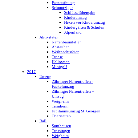
Fasnetsfreitag
Schmotziger
Schlüsselübergabe
Kinderumzug
Hexen vor Kinderumzug
Kindergärten & Schulen
Alpenland
Aktivitäten
Narrenbaumfällen
Abstauben
Weihnachtsfeier
Troase
Halloween
Minigolf
2017
Umzug
Zähringer Narrentreffen -
Fackelumzug
Zähringer Narrentreffen –
Umzug
Weigheim
Tannheim
Jubiläumsumzug St. Georgen
Oberstetten
Ball
Sunthausen
Trossingen
Weigheim