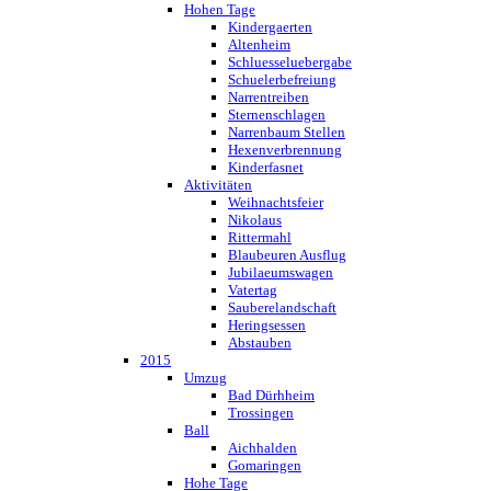
Hohen Tage
Kindergaerten
Altenheim
Schluesseluebergabe
Schuelerbefreiung
Narrentreiben
Sternenschlagen
Narrenbaum Stellen
Hexenverbrennung
Kinderfasnet
Aktivitäten
Weihnachtsfeier
Nikolaus
Rittermahl
Blaubeuren Ausflug
Jubilaeumswagen
Vatertag
Sauberelandschaft
Heringsessen
Abstauben
2015
Umzug
Bad Dürhheim
Trossingen
Ball
Aichhalden
Gomaringen
Hohe Tage