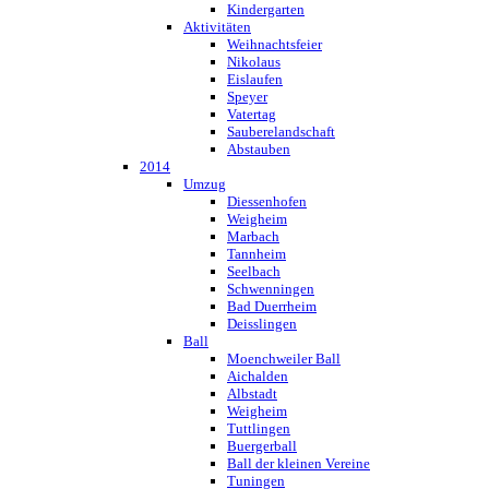
Kindergarten
Aktivitäten
Weihnachtsfeier
Nikolaus
Eislaufen
Speyer
Vatertag
Sauberelandschaft
Abstauben
2014
Umzug
Diessenhofen
Weigheim
Marbach
Tannheim
Seelbach
Schwenningen
Bad Duerrheim
Deisslingen
Ball
Moenchweiler Ball
Aichalden
Albstadt
Weigheim
Tuttlingen
Buergerball
Ball der kleinen Vereine
Tuningen