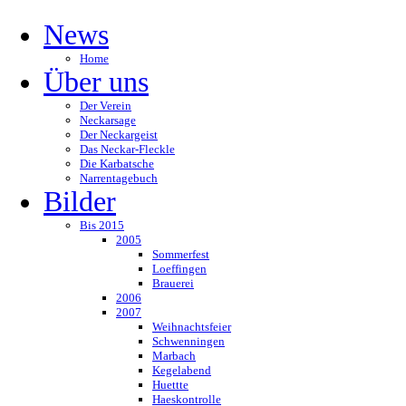
News
Home
Über uns
Der Verein
Neckarsage
Der Neckargeist
Das Neckar-Fleckle
Die Karbatsche
Narrentagebuch
Bilder
Bis 2015
2005
Sommerfest
Loeffingen
Brauerei
2006
2007
Weihnachtsfeier
Schwenningen
Marbach
Kegelabend
Huettte
Haeskontrolle