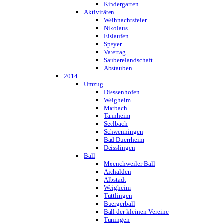
Kindergarten
Aktivitäten
Weihnachtsfeier
Nikolaus
Eislaufen
Speyer
Vatertag
Sauberelandschaft
Abstauben
2014
Umzug
Diessenhofen
Weigheim
Marbach
Tannheim
Seelbach
Schwenningen
Bad Duerrheim
Deisslingen
Ball
Moenchweiler Ball
Aichalden
Albstadt
Weigheim
Tuttlingen
Buergerball
Ball der kleinen Vereine
Tuningen