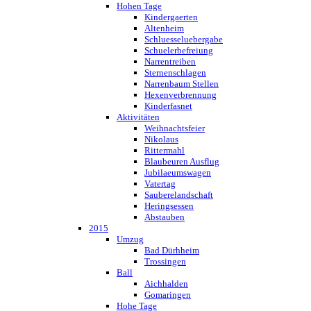
Hohen Tage
Kindergaerten
Altenheim
Schluesseluebergabe
Schuelerbefreiung
Narrentreiben
Sternenschlagen
Narrenbaum Stellen
Hexenverbrennung
Kinderfasnet
Aktivitäten
Weihnachtsfeier
Nikolaus
Rittermahl
Blaubeuren Ausflug
Jubilaeumswagen
Vatertag
Sauberelandschaft
Heringsessen
Abstauben
2015
Umzug
Bad Dürhheim
Trossingen
Ball
Aichhalden
Gomaringen
Hohe Tage