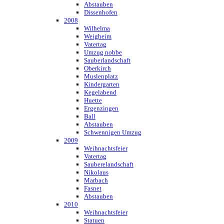
Abstauben
Dissenhofen
2008
Wilhelma
Weigheim
Vatertag
Umzug nobbe
Sauberlandschaft
Oberkirch
Muslenplatz
Kindergarten
Kegelabend
Huette
Ergenzingen
Ball
Abstauben
Schwennigen Umzug
2009
Weihnachtsfeier
Vatertag
Sauberelandschaft
Nikolaus
Marbach
Fasnet
Abstauben
2010
Weihnachtsfeier
Statuen