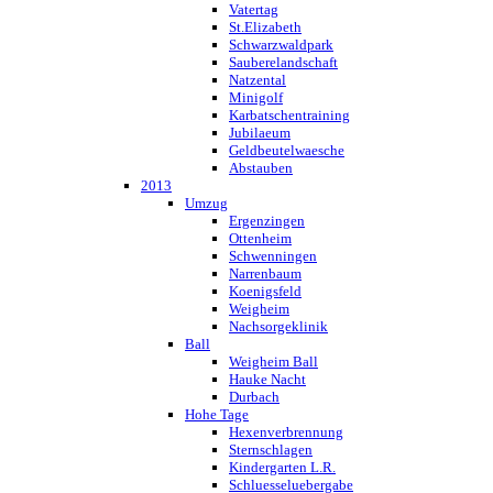
Vatertag
St.Elizabeth
Schwarzwaldpark
Sauberelandschaft
Natzental
Minigolf
Karbatschentraining
Jubilaeum
Geldbeutelwaesche
Abstauben
2013
Umzug
Ergenzingen
Ottenheim
Schwenningen
Narrenbaum
Koenigsfeld
Weigheim
Nachsorgeklinik
Ball
Weigheim Ball
Hauke Nacht
Durbach
Hohe Tage
Hexenverbrennung
Sternschlagen
Kindergarten L.R.
Schluesseluebergabe