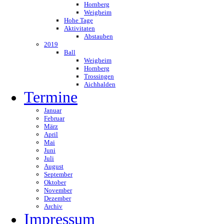
Hornberg
Weigheim
Hohe Tage
Aktivitaten
Abstauben
2019
Ball
Weigheim
Hornberg
Trossingen
Aichhalden
Termine
Januar
Februar
März
April
Mai
Juni
Juli
August
September
Oktober
November
Dezember
Archiv
Impressum