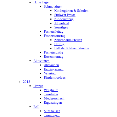
Hohe Tage
Schmotziger
Kindergärten & Schulen
Südwest Presse
Kinderumzug
Alpenland
Sonstiges
Fasnetsfreitag
Fasnetssamstag
Narrenbaum Stellen
Umzug
Ball der Kleinen Vereine
Fasnetssuntig
Rosenmontag
Aktivitäten
Abstauben
Herringsessen
Vatertag
Kindernicolaus
2018
Umzug
Weigheim
Tannheim
Niedereschach
Ergenzingen
Ball
Sunthausen
Trossingen