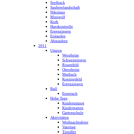
Seelbach
Sauberelandschaft
Nikolaus
Minigolf
Kork
Haeskontrolle
Ergenzingen
Eislaufen
Abstauben
2011
Umzug
Weigheim
Schwenningen
Rosenfeld
Ottenheim
Marbach
Koenigsfeld
Ergenzingen
Ball
Ennetach
Hohe Tage
Kinderumzug
Kindergarten
Gartenschule
Aktivitäten
Weihnachtsfeier
Vatertag
Troedler