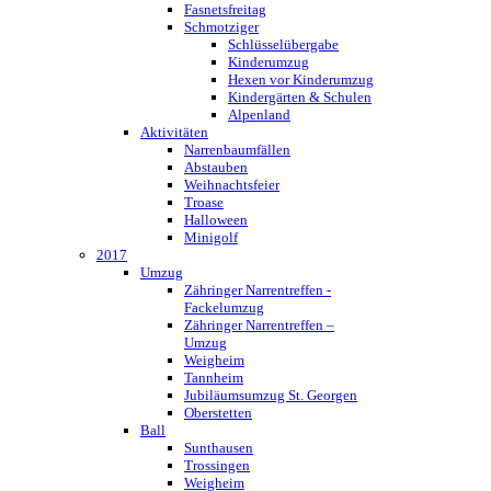
Fasnetsfreitag
Schmotziger
Schlüsselübergabe
Kinderumzug
Hexen vor Kinderumzug
Kindergärten & Schulen
Alpenland
Aktivitäten
Narrenbaumfällen
Abstauben
Weihnachtsfeier
Troase
Halloween
Minigolf
2017
Umzug
Zähringer Narrentreffen -
Fackelumzug
Zähringer Narrentreffen –
Umzug
Weigheim
Tannheim
Jubiläumsumzug St. Georgen
Oberstetten
Ball
Sunthausen
Trossingen
Weigheim