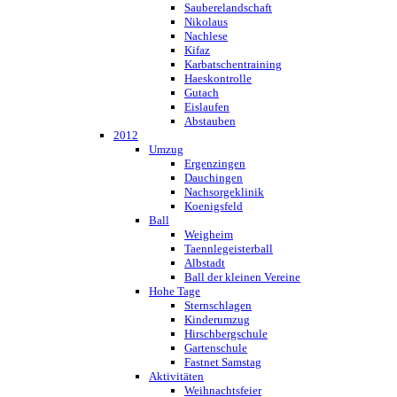
Sauberelandschaft
Nikolaus
Nachlese
Kifaz
Karbatschentraining
Haeskontrolle
Gutach
Eislaufen
Abstauben
2012
Umzug
Ergenzingen
Dauchingen
Nachsorgeklinik
Koenigsfeld
Ball
Weigheim
Taennlegeisterball
Albstadt
Ball der kleinen Vereine
Hohe Tage
Sternschlagen
Kinderumzug
Hirschbergschule
Gartenschule
Fastnet Samstag
Aktivitäten
Weihnachtsfeier