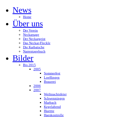
News
Home
Über uns
Der Verein
Neckarsage
Der Neckargeist
Das Neckar-Fleckle
Die Karbatsche
Narrentagebuch
Bilder
Bis 2015
2005
Sommerfest
Loeffingen
Brauerei
2006
2007
Weihnachtsfeier
Schwenningen
Marbach
Kegelabend
Huettte
Haeskontrolle