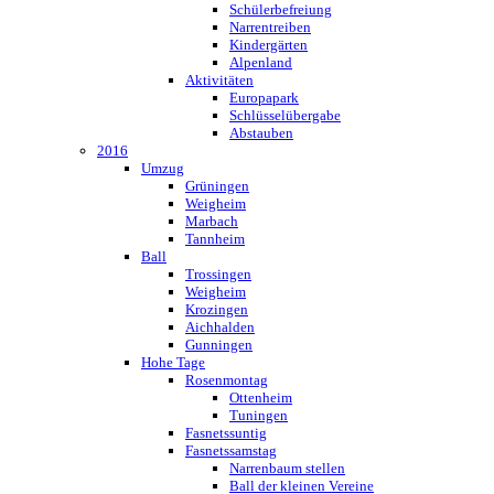
Schülerbefreiung
Narrentreiben
Kindergärten
Alpenland
Aktivitäten
Europapark
Schlüsselübergabe
Abstauben
2016
Umzug
Grüningen
Weigheim
Marbach
Tannheim
Ball
Trossingen
Weigheim
Krozingen
Aichhalden
Gunningen
Hohe Tage
Rosenmontag
Ottenheim
Tuningen
Fasnetssuntig
Fasnetssamstag
Narrenbaum stellen
Ball der kleinen Vereine