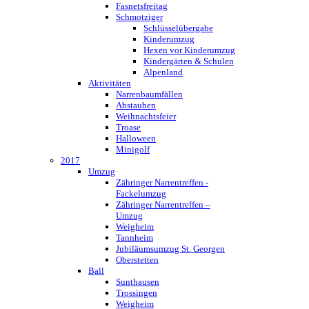
Fasnetsfreitag
Schmotziger
Schlüsselübergabe
Kinderumzug
Hexen vor Kinderumzug
Kindergärten & Schulen
Alpenland
Aktivitäten
Narrenbaumfällen
Abstauben
Weihnachtsfeier
Troase
Halloween
Minigolf
2017
Umzug
Zähringer Narrentreffen -
Fackelumzug
Zähringer Narrentreffen –
Umzug
Weigheim
Tannheim
Jubiläumsumzug St. Georgen
Oberstetten
Ball
Sunthausen
Trossingen
Weigheim