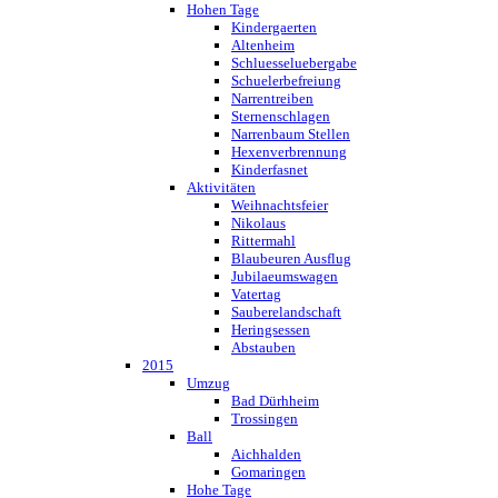
Hohen Tage
Kindergaerten
Altenheim
Schluesseluebergabe
Schuelerbefreiung
Narrentreiben
Sternenschlagen
Narrenbaum Stellen
Hexenverbrennung
Kinderfasnet
Aktivitäten
Weihnachtsfeier
Nikolaus
Rittermahl
Blaubeuren Ausflug
Jubilaeumswagen
Vatertag
Sauberelandschaft
Heringsessen
Abstauben
2015
Umzug
Bad Dürhheim
Trossingen
Ball
Aichhalden
Gomaringen
Hohe Tage