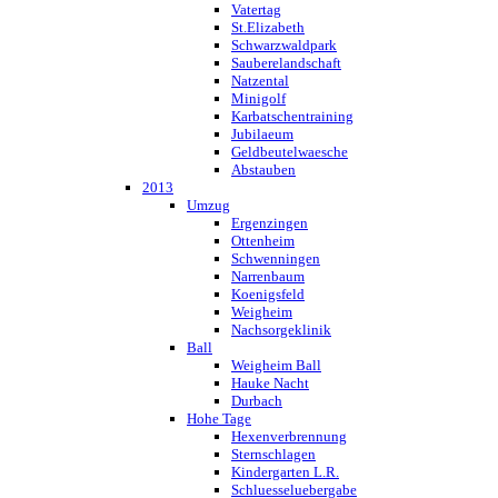
Vatertag
St.Elizabeth
Schwarzwaldpark
Sauberelandschaft
Natzental
Minigolf
Karbatschentraining
Jubilaeum
Geldbeutelwaesche
Abstauben
2013
Umzug
Ergenzingen
Ottenheim
Schwenningen
Narrenbaum
Koenigsfeld
Weigheim
Nachsorgeklinik
Ball
Weigheim Ball
Hauke Nacht
Durbach
Hohe Tage
Hexenverbrennung
Sternschlagen
Kindergarten L.R.
Schluesseluebergabe