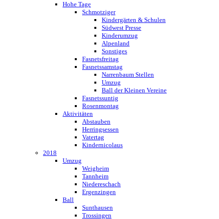
Hohe Tage
Schmotziger
Kindergärten & Schulen
Südwest Presse
Kinderumzug
Alpenland
Sonstiges
Fasnetsfreitag
Fasnetssamstag
Narrenbaum Stellen
Umzug
Ball der Kleinen Vereine
Fasnetssuntig
Rosenmontag
Aktivitäten
Abstauben
Herringsessen
Vatertag
Kindernicolaus
2018
Umzug
Weigheim
Tannheim
Niedereschach
Ergenzingen
Ball
Sunthausen
Trossingen