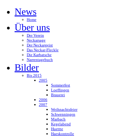
News
Home
Über uns
Der Verein
Neckarsage
Der Neckargeist
Das Neckar-Fleckle
Die Karbatsche
Narrentagebuch
Bilder
Bis 2015
2005
Sommerfest
Loeffingen
Brauerei
2006
2007
Weihnachtsfeier
Schwenningen
Marbach
Kegelabend
Huettte
Haeskontrolle