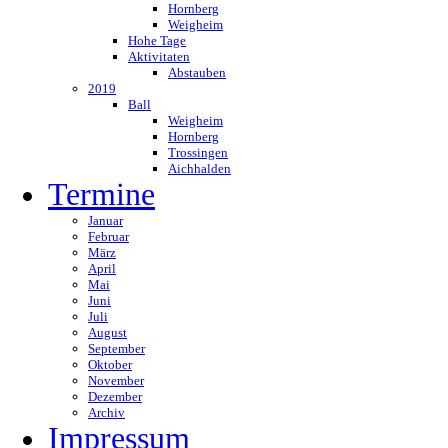
Hornberg
Weigheim
Hohe Tage
Aktivitaten
Abstauben
2019
Ball
Weigheim
Hornberg
Trossingen
Aichhalden
Termine
Januar
Februar
März
April
Mai
Juni
Juli
August
September
Oktober
November
Dezember
Archiv
Impressum