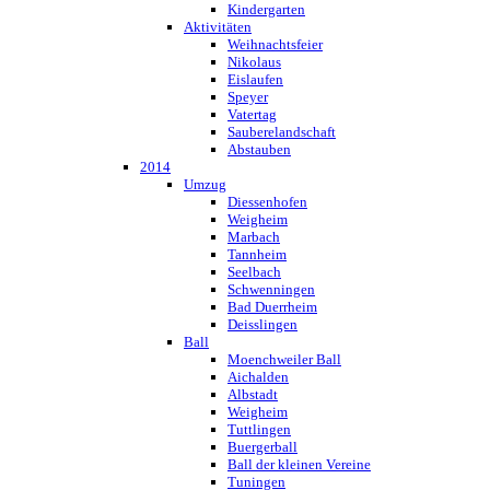
Kindergarten
Aktivitäten
Weihnachtsfeier
Nikolaus
Eislaufen
Speyer
Vatertag
Sauberelandschaft
Abstauben
2014
Umzug
Diessenhofen
Weigheim
Marbach
Tannheim
Seelbach
Schwenningen
Bad Duerrheim
Deisslingen
Ball
Moenchweiler Ball
Aichalden
Albstadt
Weigheim
Tuttlingen
Buergerball
Ball der kleinen Vereine
Tuningen