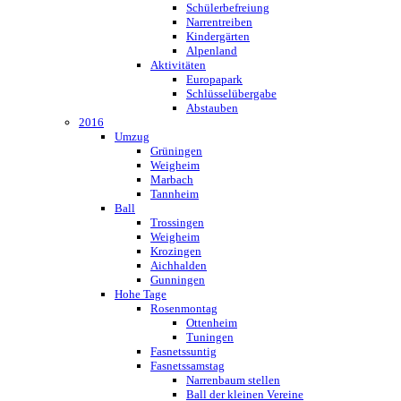
Schülerbefreiung
Narrentreiben
Kindergärten
Alpenland
Aktivitäten
Europapark
Schlüsselübergabe
Abstauben
2016
Umzug
Grüningen
Weigheim
Marbach
Tannheim
Ball
Trossingen
Weigheim
Krozingen
Aichhalden
Gunningen
Hohe Tage
Rosenmontag
Ottenheim
Tuningen
Fasnetssuntig
Fasnetssamstag
Narrenbaum stellen
Ball der kleinen Vereine