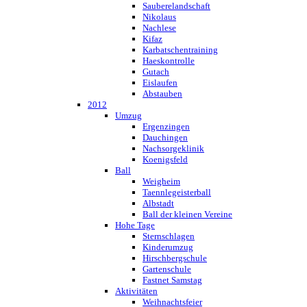
Sauberelandschaft
Nikolaus
Nachlese
Kifaz
Karbatschentraining
Haeskontrolle
Gutach
Eislaufen
Abstauben
2012
Umzug
Ergenzingen
Dauchingen
Nachsorgeklinik
Koenigsfeld
Ball
Weigheim
Taennlegeisterball
Albstadt
Ball der kleinen Vereine
Hohe Tage
Sternschlagen
Kinderumzug
Hirschbergschule
Gartenschule
Fastnet Samstag
Aktivitäten
Weihnachtsfeier