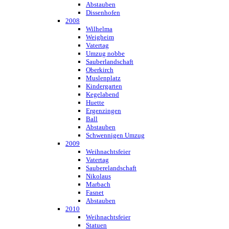
Abstauben
Dissenhofen
2008
Wilhelma
Weigheim
Vatertag
Umzug nobbe
Sauberlandschaft
Oberkirch
Muslenplatz
Kindergarten
Kegelabend
Huette
Ergenzingen
Ball
Abstauben
Schwennigen Umzug
2009
Weihnachtsfeier
Vatertag
Sauberelandschaft
Nikolaus
Marbach
Fasnet
Abstauben
2010
Weihnachtsfeier
Statuen