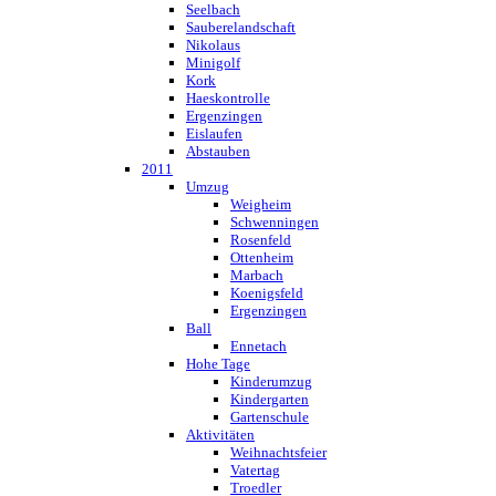
Seelbach
Sauberelandschaft
Nikolaus
Minigolf
Kork
Haeskontrolle
Ergenzingen
Eislaufen
Abstauben
2011
Umzug
Weigheim
Schwenningen
Rosenfeld
Ottenheim
Marbach
Koenigsfeld
Ergenzingen
Ball
Ennetach
Hohe Tage
Kinderumzug
Kindergarten
Gartenschule
Aktivitäten
Weihnachtsfeier
Vatertag
Troedler