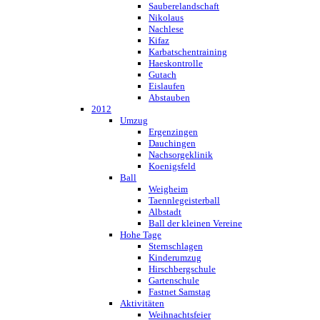
Sauberelandschaft
Nikolaus
Nachlese
Kifaz
Karbatschentraining
Haeskontrolle
Gutach
Eislaufen
Abstauben
2012
Umzug
Ergenzingen
Dauchingen
Nachsorgeklinik
Koenigsfeld
Ball
Weigheim
Taennlegeisterball
Albstadt
Ball der kleinen Vereine
Hohe Tage
Sternschlagen
Kinderumzug
Hirschbergschule
Gartenschule
Fastnet Samstag
Aktivitäten
Weihnachtsfeier