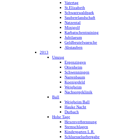
Vatertag
St.Elizabeth
Schwarzwaldpark
Sauberelandschaft
Natzental
Minigolf
Karbatschentraining
Jubilaeum
Geldbeutelwaesche
Abstauben
2013
Umzug
Ergenzingen
Ottenheim
Schwenningen
Narrenbaum
Koenigsfeld
Weigheim
Nachsorgeklinik
Ball
Weigheim Ball
Hauke Nacht
Durbach
Hohe Tage
Hexenverbrennung
Sternschlagen
Kindergarten L.R.
Schluesseluebergabe