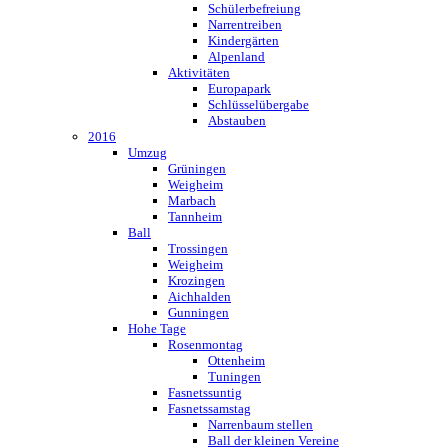
Schülerbefreiung
Narrentreiben
Kindergärten
Alpenland
Aktivitäten
Europapark
Schlüsselübergabe
Abstauben
2016
Umzug
Grüningen
Weigheim
Marbach
Tannheim
Ball
Trossingen
Weigheim
Krozingen
Aichhalden
Gunningen
Hohe Tage
Rosenmontag
Ottenheim
Tuningen
Fasnetssuntig
Fasnetssamstag
Narrenbaum stellen
Ball der kleinen Vereine