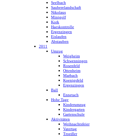
Seelbach
Sauberelandschaft
Nikolaus
Minigolf
Kork
Haeskontrolle
Ergenzingen
Eislaufen
Abstauben
2011
Umzug
Weigheim
Schwenningen
Rosenfeld
Ottenheim
Marbach
Koenigsfeld
Ergenzingen
Ball
Ennetach
Hohe Tage
Kinderumzug
Kindergarten
Gartenschule
Aktivitäten
Weihnachtsfeier
Vatertag
Troedler