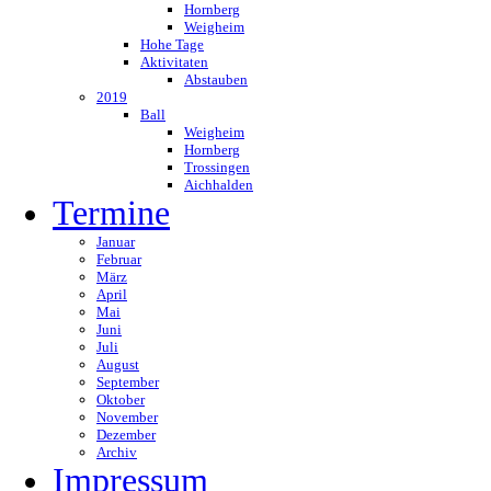
Hornberg
Weigheim
Hohe Tage
Aktivitaten
Abstauben
2019
Ball
Weigheim
Hornberg
Trossingen
Aichhalden
Termine
Januar
Februar
März
April
Mai
Juni
Juli
August
September
Oktober
November
Dezember
Archiv
Impressum