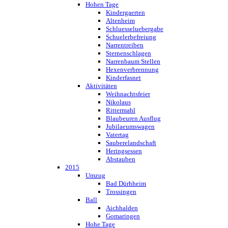
Hohen Tage
Kindergaerten
Altenheim
Schluesseluebergabe
Schuelerbefreiung
Narrentreiben
Sternenschlagen
Narrenbaum Stellen
Hexenverbrennung
Kinderfasnet
Aktivitäten
Weihnachtsfeier
Nikolaus
Rittermahl
Blaubeuren Ausflug
Jubilaeumswagen
Vatertag
Sauberelandschaft
Heringsessen
Abstauben
2015
Umzug
Bad Dürhheim
Trossingen
Ball
Aichhalden
Gomaringen
Hohe Tage