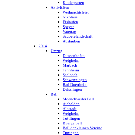
Kindergarten
Aktivitäten
Weihnachtsfeier
Nikolaus
Eislaufen
Speyer
Vatertag
Sauberelandschaft
Abstauben
2014
Umzug
Diessenhofen
Weigheim
Marbach
Tannheim
Seelbach
Schwenningen
Bad Duerrheim
Deisslingen
Ball
Moenchweiler Ball
Aichalden
Albstadt
Weigheim
Tuttlingen
Buergerball
Ball der kleinen Vereine
Tuningen