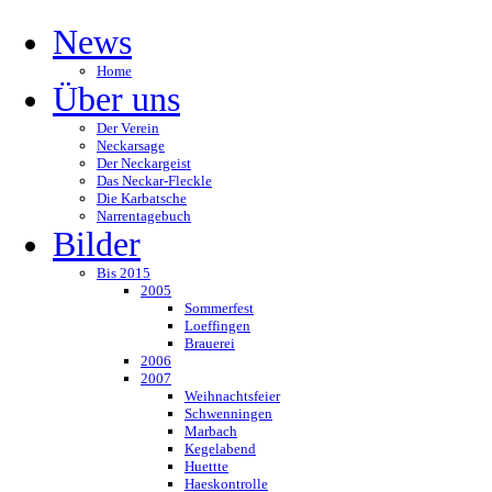
News
Home
Über uns
Der Verein
Neckarsage
Der Neckargeist
Das Neckar-Fleckle
Die Karbatsche
Narrentagebuch
Bilder
Bis 2015
2005
Sommerfest
Loeffingen
Brauerei
2006
2007
Weihnachtsfeier
Schwenningen
Marbach
Kegelabend
Huettte
Haeskontrolle