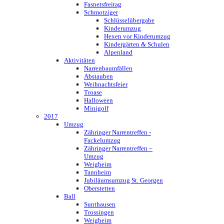
Fasnetsfreitag
Schmotziger
Schlüsselübergabe
Kinderumzug
Hexen vor Kinderumzug
Kindergärten & Schulen
Alpenland
Aktivitäten
Narrenbaumfällen
Abstauben
Weihnachtsfeier
Troase
Halloween
Minigolf
2017
Umzug
Zähringer Narrentreffen -
Fackelumzug
Zähringer Narrentreffen –
Umzug
Weigheim
Tannheim
Jubiläumsumzug St. Georgen
Oberstetten
Ball
Sunthausen
Trossingen
Weigheim