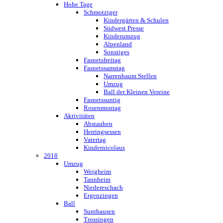
Hohe Tage
Schmotziger
Kindergärten & Schulen
Südwest Presse
Kinderumzug
Alpenland
Sonstiges
Fasnetsfreitag
Fasnetssamstag
Narrenbaum Stellen
Umzug
Ball der Kleinen Vereine
Fasnetssuntig
Rosenmontag
Aktivitäten
Abstauben
Herringsessen
Vatertag
Kindernicolaus
2018
Umzug
Weigheim
Tannheim
Niedereschach
Ergenzingen
Ball
Sunthausen
Trossingen