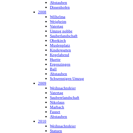
Abstauben
Dissenhofen
2008
Wilhelma
Weigheim
Vatertag
Umzug nobbe
Sauberlandschaft
Oberkirch
Muslenplatz
Kindergarten
Kegelabend
Huette
Ergenzingen
Ball
Abstauben
Schwennigen Umzug
2009
Weihnachtsfeier
Vatertag
Sauberelandschaft
Nikolaus
Marbach
Fasnet
Abstauben
2010
Weihnachtsfeier
Statuen