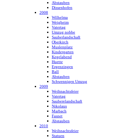
Abstauben
Dissenhofen
2008
Wilhelma
Weigheim
Vatertag
Umzug nobbe
Sauberlandschaft
Oberkirch
Muslenplatz
Kindergarten
Kegelabend
Huette
Ergenzingen
Ball
Abstauben
Schwennigen Umzug
2009
Weihnachtsfeier
Vatertag
Sauberelandschaft
Nikolaus
Marbach
Fasnet
Abstauben
2010
Weihnachtsfeier
Statuen