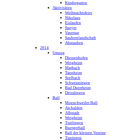
Kindergarten
Aktivitäten
Weihnachtsfeier
Nikolaus
Eislaufen
Speyer
Vatertag
Sauberelandschaft
Abstauben
2014
Umzug
Diessenhofen
Weigheim
Marbach
Tannheim
Seelbach
Schwenningen
Bad Duerrheim
Deisslingen
Ball
Moenchweiler Ball
Aichalden
Albstadt
Weigheim
Tuttlingen
Buergerball
Ball der kleinen Vereine
Tuningen