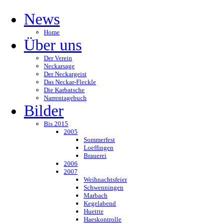
News
Home
Über uns
Der Verein
Neckarsage
Der Neckargeist
Das Neckar-Fleckle
Die Karbatsche
Narrentagebuch
Bilder
Bis 2015
2005
Sommerfest
Loeffingen
Brauerei
2006
2007
Weihnachtsfeier
Schwenningen
Marbach
Kegelabend
Huettte
Haeskontrolle