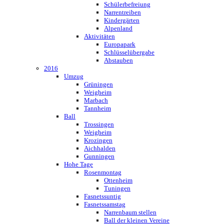
Schülerbefreiung
Narrentreiben
Kindergärten
Alpenland
Aktivitäten
Europapark
Schlüsselübergabe
Abstauben
2016
Umzug
Grüningen
Weigheim
Marbach
Tannheim
Ball
Trossingen
Weigheim
Krozingen
Aichhalden
Gunningen
Hohe Tage
Rosenmontag
Ottenheim
Tuningen
Fasnetssuntig
Fasnetssamstag
Narrenbaum stellen
Ball der kleinen Vereine