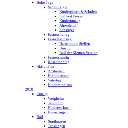
Hohe Tage
Schmotziger
Kindergärten & Schulen
Südwest Presse
Kinderumzug
Alpenland
Sonstiges
Fasnetsfreitag
Fasnetssamstag
Narrenbaum Stellen
Umzug
Ball der Kleinen Vereine
Fasnetssuntig
Rosenmontag
Aktivitäten
Abstauben
Herringsessen
Vatertag
Kindernicolaus
2018
Umzug
Weigheim
Tannheim
Niedereschach
Ergenzingen
Ball
Sunthausen
Trossingen