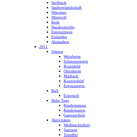
Seelbach
Sauberelandschaft
Nikolaus
Minigolf
Kork
Haeskontrolle
Ergenzingen
Eislaufen
Abstauben
2011
Umzug
Weigheim
Schwenningen
Rosenfeld
Ottenheim
Marbach
Koenigsfeld
Ergenzingen
Ball
Ennetach
Hohe Tage
Kinderumzug
Kindergarten
Gartenschule
Aktivitäten
Weihnachtsfeier
Vatertag
Troedler