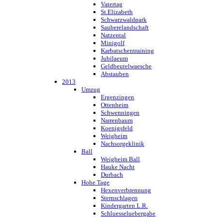
Vatertag
St.Elizabeth
Schwarzwaldpark
Sauberelandschaft
Natzental
Minigolf
Karbatschentraining
Jubilaeum
Geldbeutelwaesche
Abstauben
2013
Umzug
Ergenzingen
Ottenheim
Schwenningen
Narrenbaum
Koenigsfeld
Weigheim
Nachsorgeklinik
Ball
Weigheim Ball
Hauke Nacht
Durbach
Hohe Tage
Hexenverbrennung
Sternschlagen
Kindergarten L.R.
Schluesseluebergabe