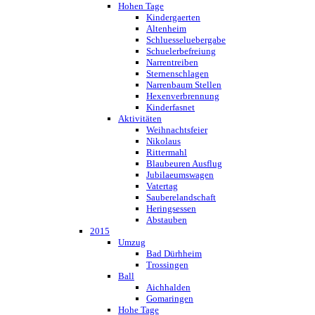
Hohen Tage
Kindergaerten
Altenheim
Schluesseluebergabe
Schuelerbefreiung
Narrentreiben
Sternenschlagen
Narrenbaum Stellen
Hexenverbrennung
Kinderfasnet
Aktivitäten
Weihnachtsfeier
Nikolaus
Rittermahl
Blaubeuren Ausflug
Jubilaeumswagen
Vatertag
Sauberelandschaft
Heringsessen
Abstauben
2015
Umzug
Bad Dürhheim
Trossingen
Ball
Aichhalden
Gomaringen
Hohe Tage