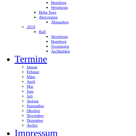
Hornberg
Weigheim
Hohe Tage
Aktivitaten
Abstauben
2019
Ball
Weigheim
Hornberg
Trossingen
Aichhalden
Termine
Januar
Februar
März
April
Mai
Juni
Juli
August
September
Oktober
November
Dezember
Archiv
Impressum