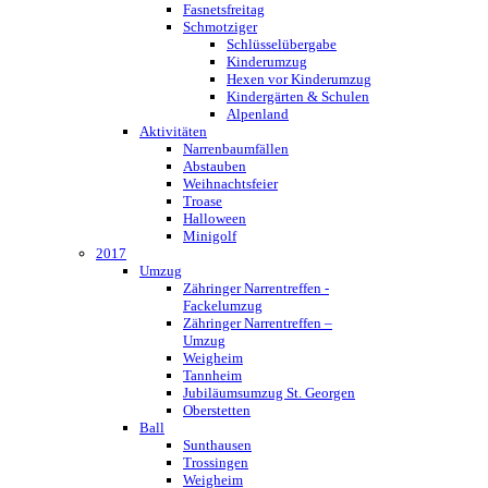
Fasnetsfreitag
Schmotziger
Schlüsselübergabe
Kinderumzug
Hexen vor Kinderumzug
Kindergärten & Schulen
Alpenland
Aktivitäten
Narrenbaumfällen
Abstauben
Weihnachtsfeier
Troase
Halloween
Minigolf
2017
Umzug
Zähringer Narrentreffen -
Fackelumzug
Zähringer Narrentreffen –
Umzug
Weigheim
Tannheim
Jubiläumsumzug St. Georgen
Oberstetten
Ball
Sunthausen
Trossingen
Weigheim