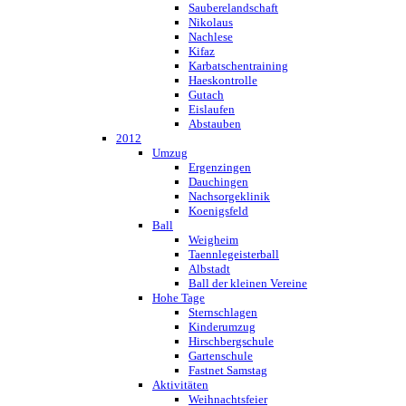
Sauberelandschaft
Nikolaus
Nachlese
Kifaz
Karbatschentraining
Haeskontrolle
Gutach
Eislaufen
Abstauben
2012
Umzug
Ergenzingen
Dauchingen
Nachsorgeklinik
Koenigsfeld
Ball
Weigheim
Taennlegeisterball
Albstadt
Ball der kleinen Vereine
Hohe Tage
Sternschlagen
Kinderumzug
Hirschbergschule
Gartenschule
Fastnet Samstag
Aktivitäten
Weihnachtsfeier