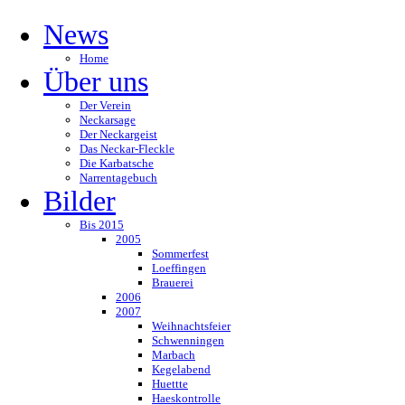
News
Home
Über uns
Der Verein
Neckarsage
Der Neckargeist
Das Neckar-Fleckle
Die Karbatsche
Narrentagebuch
Bilder
Bis 2015
2005
Sommerfest
Loeffingen
Brauerei
2006
2007
Weihnachtsfeier
Schwenningen
Marbach
Kegelabend
Huettte
Haeskontrolle