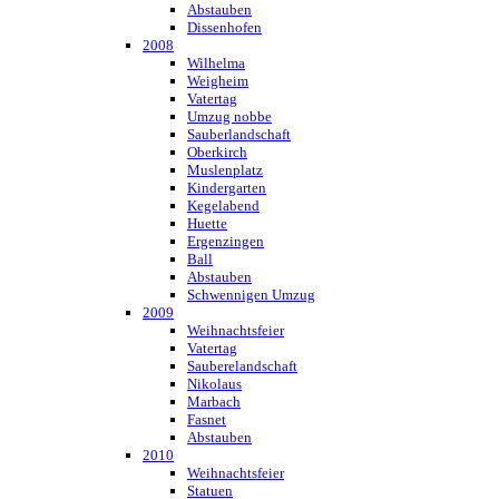
Abstauben
Dissenhofen
2008
Wilhelma
Weigheim
Vatertag
Umzug nobbe
Sauberlandschaft
Oberkirch
Muslenplatz
Kindergarten
Kegelabend
Huette
Ergenzingen
Ball
Abstauben
Schwennigen Umzug
2009
Weihnachtsfeier
Vatertag
Sauberelandschaft
Nikolaus
Marbach
Fasnet
Abstauben
2010
Weihnachtsfeier
Statuen