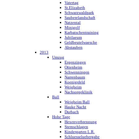
Vatertag
St.Elizabeth
Schwarzwaldpark
Sauberelandschaft
Natzental
Minigolf
Karbatschentraining
Jubilaeum
Geldbeutelwaesche
Abstauben
2013
Umzug
Ergenzingen
Ottenheim
Schwenningen
Narrenbaum
Koenigsfeld
Weigheim
Nachsorgeklinik
Ball
Weigheim Ball
Hauke Nacht
Durbach
Hohe Tage
Hexenverbrennung
Sternschlagen
Kindergarten L.R.
Schluesseluebergabe