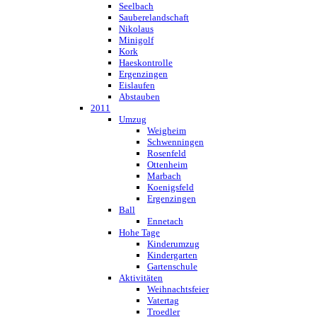
Seelbach
Sauberelandschaft
Nikolaus
Minigolf
Kork
Haeskontrolle
Ergenzingen
Eislaufen
Abstauben
2011
Umzug
Weigheim
Schwenningen
Rosenfeld
Ottenheim
Marbach
Koenigsfeld
Ergenzingen
Ball
Ennetach
Hohe Tage
Kinderumzug
Kindergarten
Gartenschule
Aktivitäten
Weihnachtsfeier
Vatertag
Troedler