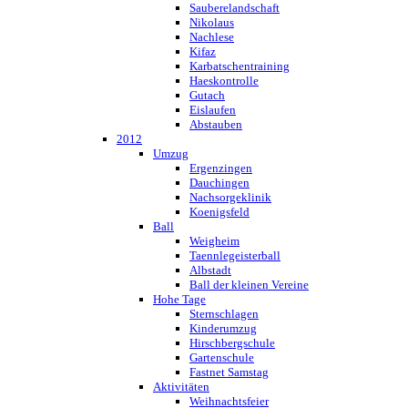
Sauberelandschaft
Nikolaus
Nachlese
Kifaz
Karbatschentraining
Haeskontrolle
Gutach
Eislaufen
Abstauben
2012
Umzug
Ergenzingen
Dauchingen
Nachsorgeklinik
Koenigsfeld
Ball
Weigheim
Taennlegeisterball
Albstadt
Ball der kleinen Vereine
Hohe Tage
Sternschlagen
Kinderumzug
Hirschbergschule
Gartenschule
Fastnet Samstag
Aktivitäten
Weihnachtsfeier