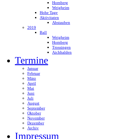
Hornberg
Weigheim
Hohe Tage
Aktivitaten
Abstauben
2019
Ball
Weigheim
Hornberg
Trossingen
Aichhalden
Termine
Januar
Februar
März
April
Mai
Juni
Juli
August
September
Oktober
November
Dezember
Archiv
Impressum