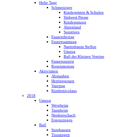
Hohe Tage
Schmotziger
Kindergärten & Schulen
Südwest Presse
Kinderumzug
Alpenland
Sonstiges
Fasnetsfreitag
Fasnetssamstag
Narrenbaum Stellen
Umzug
Ball der Kleinen Vereine
Fasnetssuntig
Rosenmontag
Aktivitäten
Abstauben
Herringsessen
Vatertag
Kindernicolaus
2018
Umzug
Weigheim
Tannheim
Niedereschach
Ergenzingen
Ball
Sunthausen
Trossingen