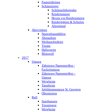
Fasnetsfreitag
Schmotziger
Schlüsselübergabe
Kinderumzug
Hexen vor Kinderumzug
Kindergärten & Schulen
Alpenland
Aktivitäten
Narrenbaumfällen
Abstauben
Weihnachtsfeier
Troase
Halloween
Minigolf
2017
Umzug
Zähringer Narrentreffen -
Fackelumzug
Zähringer Narrentreffen –
Umzug
Weigheim
Tannheim
Jubiläumsumzug St. Georgen
Oberstetten
Ball
Sunthausen
Trossingen
Weigheim