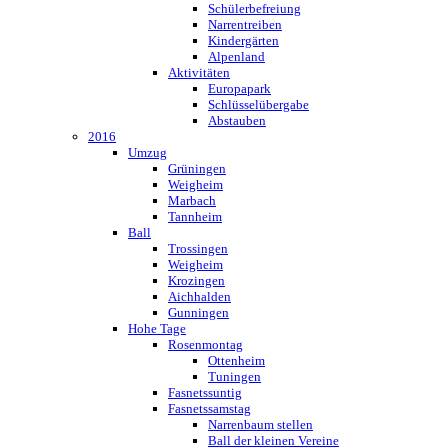
Schülerbefreiung
Narrentreiben
Kindergärten
Alpenland
Aktivitäten
Europapark
Schlüsselübergabe
Abstauben
2016
Umzug
Grüningen
Weigheim
Marbach
Tannheim
Ball
Trossingen
Weigheim
Krozingen
Aichhalden
Gunningen
Hohe Tage
Rosenmontag
Ottenheim
Tuningen
Fasnetssuntig
Fasnetssamstag
Narrenbaum stellen
Ball der kleinen Vereine