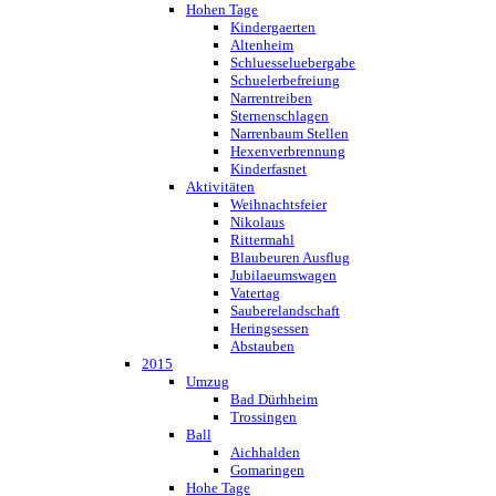
Hohen Tage
Kindergaerten
Altenheim
Schluesseluebergabe
Schuelerbefreiung
Narrentreiben
Sternenschlagen
Narrenbaum Stellen
Hexenverbrennung
Kinderfasnet
Aktivitäten
Weihnachtsfeier
Nikolaus
Rittermahl
Blaubeuren Ausflug
Jubilaeumswagen
Vatertag
Sauberelandschaft
Heringsessen
Abstauben
2015
Umzug
Bad Dürhheim
Trossingen
Ball
Aichhalden
Gomaringen
Hohe Tage