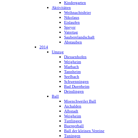
Kindergarten
Aktivitäten
Weihnachtsfeier
Nikolaus
Eislaufen
Speyer
Vatertag
Sauberelandschaft
Abstauben
2014
Umzug
Diessenhofen
Weigheim
Marbach
Tannheim
Seelbach
Schwenningen
Bad Duerrheim
Deisslingen
Ball
Moenchweiler Ball
Aichalden
Albstadt
Weigheim
Tuttlingen
Buergerball
Ball der kleinen Vereine
Tuningen