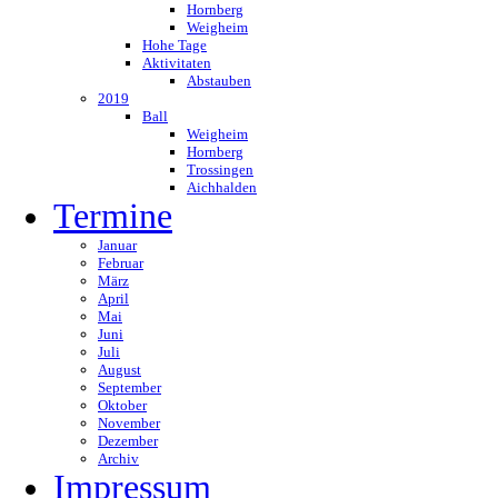
Hornberg
Weigheim
Hohe Tage
Aktivitaten
Abstauben
2019
Ball
Weigheim
Hornberg
Trossingen
Aichhalden
Termine
Januar
Februar
März
April
Mai
Juni
Juli
August
September
Oktober
November
Dezember
Archiv
Impressum