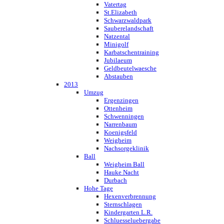
Vatertag
St.Elizabeth
Schwarzwaldpark
Sauberelandschaft
Natzental
Minigolf
Karbatschentraining
Jubilaeum
Geldbeutelwaesche
Abstauben
2013
Umzug
Ergenzingen
Ottenheim
Schwenningen
Narrenbaum
Koenigsfeld
Weigheim
Nachsorgeklinik
Ball
Weigheim Ball
Hauke Nacht
Durbach
Hohe Tage
Hexenverbrennung
Sternschlagen
Kindergarten L.R.
Schluesseluebergabe