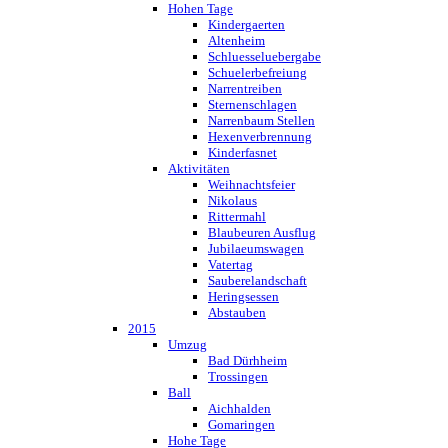
Hohen Tage
Kindergaerten
Altenheim
Schluesseluebergabe
Schuelerbefreiung
Narrentreiben
Sternenschlagen
Narrenbaum Stellen
Hexenverbrennung
Kinderfasnet
Aktivitäten
Weihnachtsfeier
Nikolaus
Rittermahl
Blaubeuren Ausflug
Jubilaeumswagen
Vatertag
Sauberelandschaft
Heringsessen
Abstauben
2015
Umzug
Bad Dürhheim
Trossingen
Ball
Aichhalden
Gomaringen
Hohe Tage