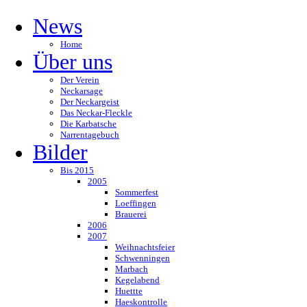
News
Home
Über uns
Der Verein
Neckarsage
Der Neckargeist
Das Neckar-Fleckle
Die Karbatsche
Narrentagebuch
Bilder
Bis 2015
2005
Sommerfest
Loeffingen
Brauerei
2006
2007
Weihnachtsfeier
Schwenningen
Marbach
Kegelabend
Huettte
Haeskontrolle