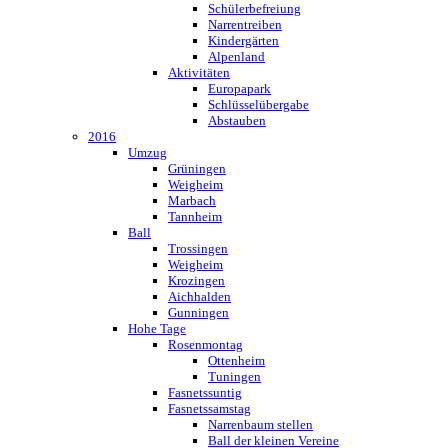
Schülerbefreiung
Narrentreiben
Kindergärten
Alpenland
Aktivitäten
Europapark
Schlüsselübergabe
Abstauben
2016
Umzug
Grüningen
Weigheim
Marbach
Tannheim
Ball
Trossingen
Weigheim
Krozingen
Aichhalden
Gunningen
Hohe Tage
Rosenmontag
Ottenheim
Tuningen
Fasnetssuntig
Fasnetssamstag
Narrenbaum stellen
Ball der kleinen Vereine