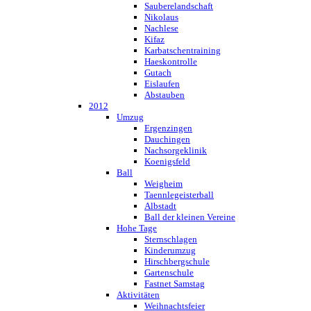
Sauberelandschaft
Nikolaus
Nachlese
Kifaz
Karbatschentraining
Haeskontrolle
Gutach
Eislaufen
Abstauben
2012
Umzug
Ergenzingen
Dauchingen
Nachsorgeklinik
Koenigsfeld
Ball
Weigheim
Taennlegeisterball
Albstadt
Ball der kleinen Vereine
Hohe Tage
Sternschlagen
Kinderumzug
Hirschbergschule
Gartenschule
Fastnet Samstag
Aktivitäten
Weihnachtsfeier