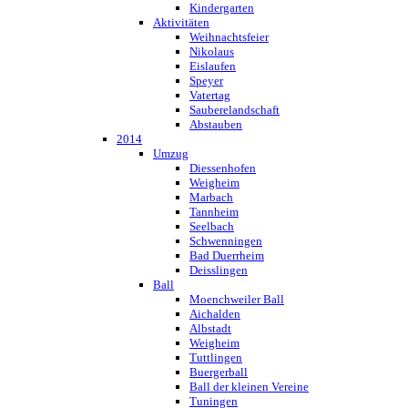
Kindergarten
Aktivitäten
Weihnachtsfeier
Nikolaus
Eislaufen
Speyer
Vatertag
Sauberelandschaft
Abstauben
2014
Umzug
Diessenhofen
Weigheim
Marbach
Tannheim
Seelbach
Schwenningen
Bad Duerrheim
Deisslingen
Ball
Moenchweiler Ball
Aichalden
Albstadt
Weigheim
Tuttlingen
Buergerball
Ball der kleinen Vereine
Tuningen