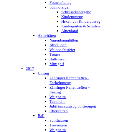
Fasnetsfreitag
Schmotziger
Schlüsselübergabe
Kinderumzug
Hexen vor Kinderumzug
Kindergärten & Schulen
Alpenland
Aktivitäten
Narrenbaumfällen
Abstauben
Weihnachtsfeier
Troase
Halloween
Minigolf
2017
Umzug
Zähringer Narrentreffen -
Fackelumzug
Zähringer Narrentreffen –
Umzug
Weigheim
Tannheim
Jubiläumsumzug St. Georgen
Oberstetten
Ball
Sunthausen
Trossingen
Weigheim