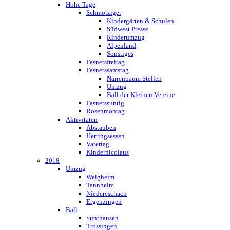
Hohe Tage
Schmotziger
Kindergärten & Schulen
Südwest Presse
Kinderumzug
Alpenland
Sonstiges
Fasnetsfreitag
Fasnetssamstag
Narrenbaum Stellen
Umzug
Ball der Kleinen Vereine
Fasnetssuntig
Rosenmontag
Aktivitäten
Abstauben
Herringsessen
Vatertag
Kindernicolaus
2018
Umzug
Weigheim
Tannheim
Niedereschach
Ergenzingen
Ball
Sunthausen
Trossingen