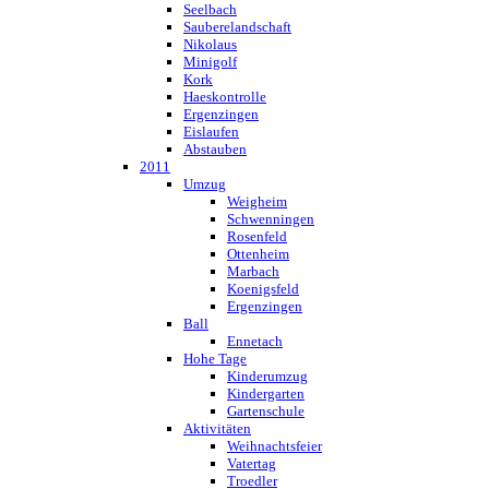
Seelbach
Sauberelandschaft
Nikolaus
Minigolf
Kork
Haeskontrolle
Ergenzingen
Eislaufen
Abstauben
2011
Umzug
Weigheim
Schwenningen
Rosenfeld
Ottenheim
Marbach
Koenigsfeld
Ergenzingen
Ball
Ennetach
Hohe Tage
Kinderumzug
Kindergarten
Gartenschule
Aktivitäten
Weihnachtsfeier
Vatertag
Troedler