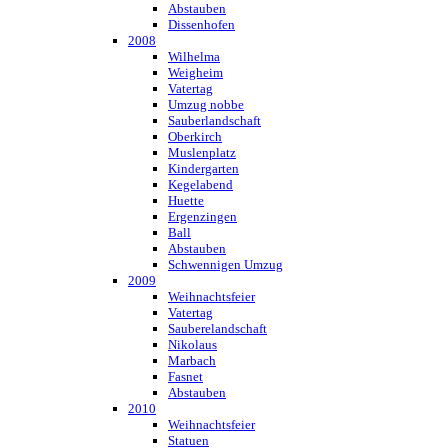
Abstauben
Dissenhofen
2008
Wilhelma
Weigheim
Vatertag
Umzug nobbe
Sauberlandschaft
Oberkirch
Muslenplatz
Kindergarten
Kegelabend
Huette
Ergenzingen
Ball
Abstauben
Schwennigen Umzug
2009
Weihnachtsfeier
Vatertag
Sauberelandschaft
Nikolaus
Marbach
Fasnet
Abstauben
2010
Weihnachtsfeier
Statuen