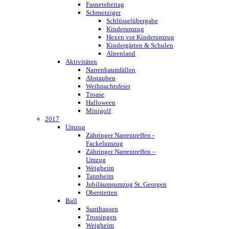
Fasnetsfreitag
Schmotziger
Schlüsselübergabe
Kinderumzug
Hexen vor Kinderumzug
Kindergärten & Schulen
Alpenland
Aktivitäten
Narrenbaumfällen
Abstauben
Weihnachtsfeier
Troase
Halloween
Minigolf
2017
Umzug
Zähringer Narrentreffen -
Fackelumzug
Zähringer Narrentreffen –
Umzug
Weigheim
Tannheim
Jubiläumsumzug St. Georgen
Oberstetten
Ball
Sunthausen
Trossingen
Weigheim