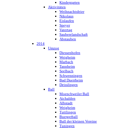
Kindergarten
Aktivitäten
Weihnachtsfeier
Nikolaus
Eislaufen
Speyer
Vatertag
Sauberelandschaft
Abstauben
2014
Umzug
Diessenhofen
Weigheim
Marbach
Tannheim
Seelbach
Schwenningen
Bad Duerrheim
Deisslingen
Ball
Moenchweiler Ball
Aichalden
Albstadt
Weigheim
Tuttlingen
Buergerball
Ball der kleinen Vereine
Tuningen