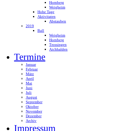
Hornberg
Weigheim
Hohe Tage
Aktivitaten
Abstauben
2019
Ball
Weigheim
Hornberg
Trossingen
Aichhalden
Termine
Januar
Februar
März
April
Mai
Juni
Juli
August
September
Oktober
November
Dezember
Archiv
Impressum