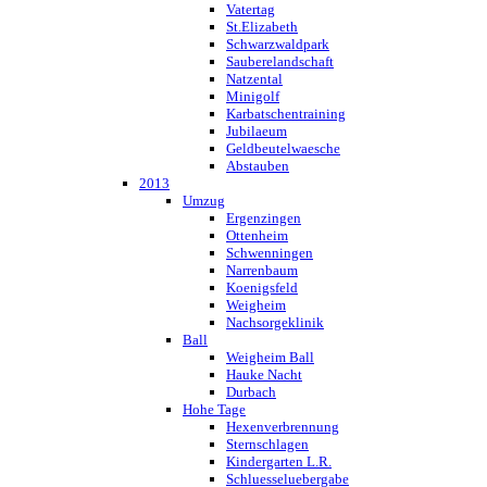
Vatertag
St.Elizabeth
Schwarzwaldpark
Sauberelandschaft
Natzental
Minigolf
Karbatschentraining
Jubilaeum
Geldbeutelwaesche
Abstauben
2013
Umzug
Ergenzingen
Ottenheim
Schwenningen
Narrenbaum
Koenigsfeld
Weigheim
Nachsorgeklinik
Ball
Weigheim Ball
Hauke Nacht
Durbach
Hohe Tage
Hexenverbrennung
Sternschlagen
Kindergarten L.R.
Schluesseluebergabe