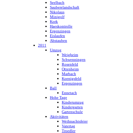
Seelbach
Sauberelandschaft
Nikolaus
Minigolf
Kork
Haeskontrolle
Ergenzingen
Eislaufen
Abstauben
2011
Umzug
Weigheim
Schwenningen
Rosenfeld
Ottenheim
Marbach
Koenigsfeld
Ergenzingen
Ball
Ennetach
Hohe Tage
Kinderumzug
Kindergarten
Gartenschule
Aktivitäten
Weihnachtsfeier
Vatertag
Troedler