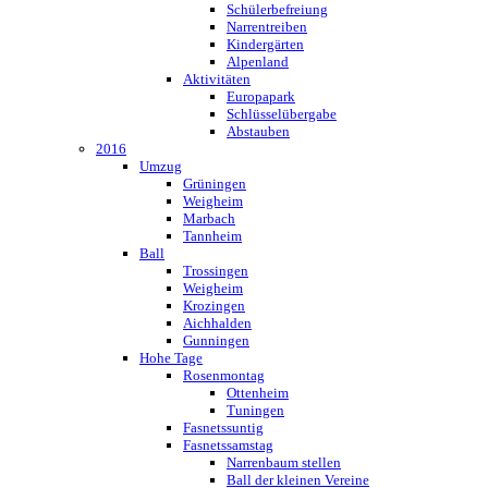
Schülerbefreiung
Narrentreiben
Kindergärten
Alpenland
Aktivitäten
Europapark
Schlüsselübergabe
Abstauben
2016
Umzug
Grüningen
Weigheim
Marbach
Tannheim
Ball
Trossingen
Weigheim
Krozingen
Aichhalden
Gunningen
Hohe Tage
Rosenmontag
Ottenheim
Tuningen
Fasnetssuntig
Fasnetssamstag
Narrenbaum stellen
Ball der kleinen Vereine