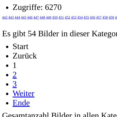
Zugriffe: 6270
442
443
444
445
446
447
448
449
450
451
452
453
454
455
456
457
458
459
4
Es gibt 54 Bilder in dieser Katego
Start
Zurück
1
2
3
Weiter
Ende
Gesamtanzahl Bilder in allen Kate