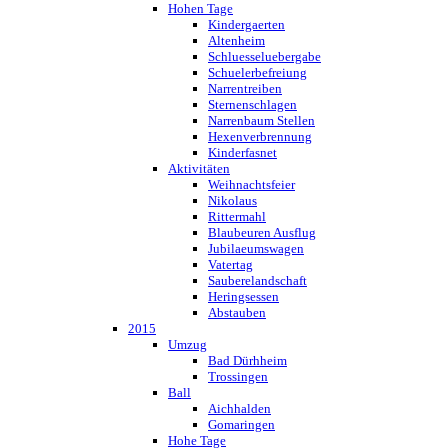
Hohen Tage
Kindergaerten
Altenheim
Schluesseluebergabe
Schuelerbefreiung
Narrentreiben
Sternenschlagen
Narrenbaum Stellen
Hexenverbrennung
Kinderfasnet
Aktivitäten
Weihnachtsfeier
Nikolaus
Rittermahl
Blaubeuren Ausflug
Jubilaeumswagen
Vatertag
Sauberelandschaft
Heringsessen
Abstauben
2015
Umzug
Bad Dürhheim
Trossingen
Ball
Aichhalden
Gomaringen
Hohe Tage