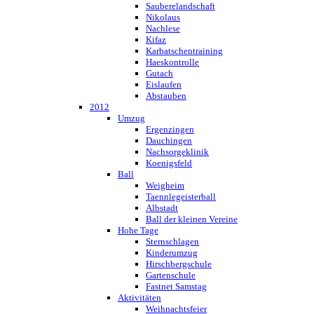
Sauberelandschaft
Nikolaus
Nachlese
Kifaz
Karbatschentraining
Haeskontrolle
Gutach
Eislaufen
Abstauben
2012
Umzug
Ergenzingen
Dauchingen
Nachsorgeklinik
Koenigsfeld
Ball
Weigheim
Taennlegeisterball
Albstadt
Ball der kleinen Vereine
Hohe Tage
Sternschlagen
Kinderumzug
Hirschbergschule
Gartenschule
Fastnet Samstag
Aktivitäten
Weihnachtsfeier