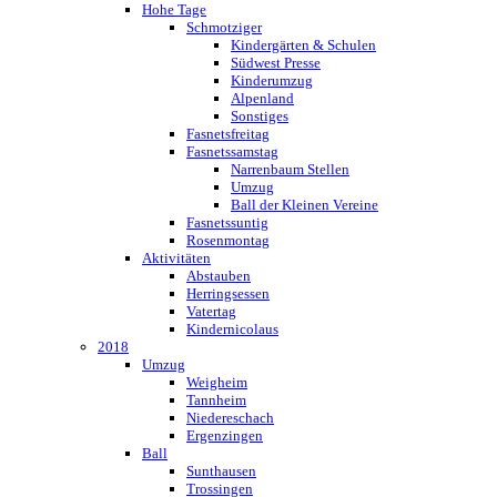
Hohe Tage
Schmotziger
Kindergärten & Schulen
Südwest Presse
Kinderumzug
Alpenland
Sonstiges
Fasnetsfreitag
Fasnetssamstag
Narrenbaum Stellen
Umzug
Ball der Kleinen Vereine
Fasnetssuntig
Rosenmontag
Aktivitäten
Abstauben
Herringsessen
Vatertag
Kindernicolaus
2018
Umzug
Weigheim
Tannheim
Niedereschach
Ergenzingen
Ball
Sunthausen
Trossingen