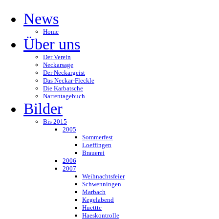
News
Home
Über uns
Der Verein
Neckarsage
Der Neckargeist
Das Neckar-Fleckle
Die Karbatsche
Narrentagebuch
Bilder
Bis 2015
2005
Sommerfest
Loeffingen
Brauerei
2006
2007
Weihnachtsfeier
Schwenningen
Marbach
Kegelabend
Huettte
Haeskontrolle