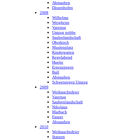
Abstauben
Dissenhofen
2008
Wilhelma
Weigheim
Vatertag
Umzug nobbe
Sauberlandschaft
Oberkirch
Muslenplatz
Kindergarten
Kegelabend
Huette
Ergenzingen
Ball
Abstauben
Schwennigen Umzug
2009
Weihnachtsfeier
Vatertag
Sauberelandschaft
Nikolaus
Marbach
Fasnet
Abstauben
2010
Weihnachtsfeier
Statuen