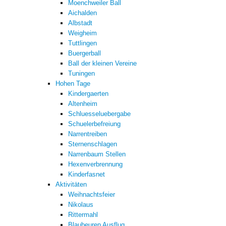
Moenchweiler Ball
Aichalden
Albstadt
Weigheim
Tuttlingen
Buergerball
Ball der kleinen Vereine
Tuningen
Hohen Tage
Kindergaerten
Altenheim
Schluesseluebergabe
Schuelerbefreiung
Narrentreiben
Sternenschlagen
Narrenbaum Stellen
Hexenverbrennung
Kinderfasnet
Aktivitäten
Weihnachtsfeier
Nikolaus
Rittermahl
Blaubeuren Ausflug