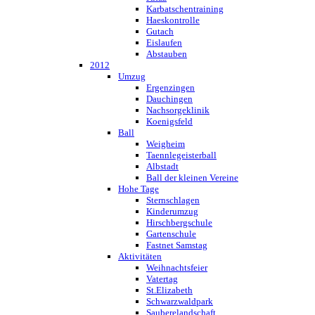
Karbatschentraining
Haeskontrolle
Gutach
Eislaufen
Abstauben
2012
Umzug
Ergenzingen
Dauchingen
Nachsorgeklinik
Koenigsfeld
Ball
Weigheim
Taennlegeisterball
Albstadt
Ball der kleinen Vereine
Hohe Tage
Sternschlagen
Kinderumzug
Hirschbergschule
Gartenschule
Fastnet Samstag
Aktivitäten
Weihnachtsfeier
Vatertag
St.Elizabeth
Schwarzwaldpark
Sauberelandschaft