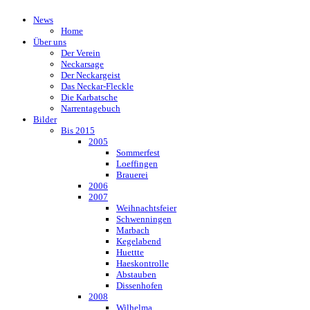
News
Home
Über uns
Der Verein
Neckarsage
Der Neckargeist
Das Neckar-Fleckle
Die Karbatsche
Narrentagebuch
Bilder
Bis 2015
2005
Sommerfest
Loeffingen
Brauerei
2006
2007
Weihnachtsfeier
Schwenningen
Marbach
Kegelabend
Huettte
Haeskontrolle
Abstauben
Dissenhofen
2008
Wilhelma