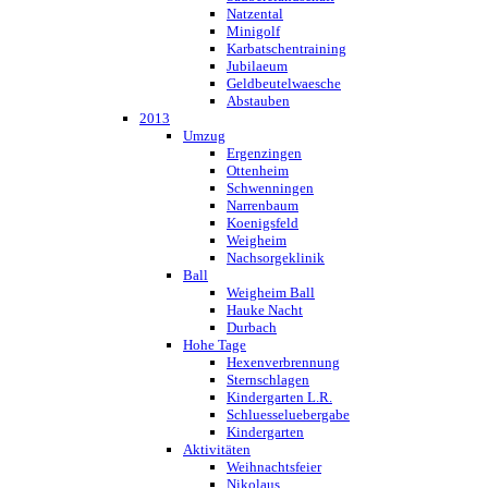
Natzental
Minigolf
Karbatschentraining
Jubilaeum
Geldbeutelwaesche
Abstauben
2013
Umzug
Ergenzingen
Ottenheim
Schwenningen
Narrenbaum
Koenigsfeld
Weigheim
Nachsorgeklinik
Ball
Weigheim Ball
Hauke Nacht
Durbach
Hohe Tage
Hexenverbrennung
Sternschlagen
Kindergarten L.R.
Schluesseluebergabe
Kindergarten
Aktivitäten
Weihnachtsfeier
Nikolaus