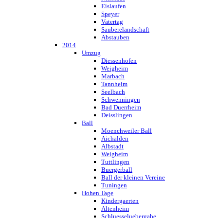
Eislaufen
Speyer
Vatertag
Sauberelandschaft
Abstauben
2014
Umzug
Diessenhofen
Weigheim
Marbach
Tannheim
Seelbach
Schwenningen
Bad Duerrheim
Deisslingen
Ball
Moenchweiler Ball
Aichalden
Albstadt
Weigheim
Tuttlingen
Buergerball
Ball der kleinen Vereine
Tuningen
Hohen Tage
Kindergaerten
Altenheim
Schluesseluebergabe