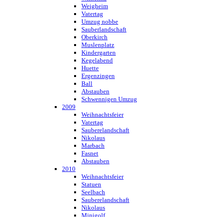
Weigheim
Vatertag
Umzug nobbe
Sauberlandschaft
Oberkirch
Muslenplatz
Kindergarten
Kegelabend
Huette
Ergenzingen
Ball
Abstauben
Schwennigen Umzug
2009
Weihnachtsfeier
Vatertag
Sauberelandschaft
Nikolaus
Marbach
Fasnet
Abstauben
2010
Weihnachtsfeier
Statuen
Seelbach
Sauberelandschaft
Nikolaus
Minigolf