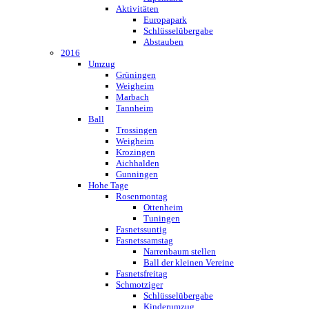
Aktivitäten
Europapark
Schlüsselübergabe
Abstauben
2016
Umzug
Grüningen
Weigheim
Marbach
Tannheim
Ball
Trossingen
Weigheim
Krozingen
Aichhalden
Gunningen
Hohe Tage
Rosenmontag
Ottenheim
Tuningen
Fasnetssuntig
Fasnetssamstag
Narrenbaum stellen
Ball der kleinen Vereine
Fasnetsfreitag
Schmotziger
Schlüsselübergabe
Kinderumzug