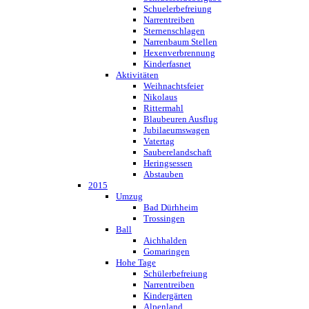
Schuelerbefreiung
Narrentreiben
Sternenschlagen
Narrenbaum Stellen
Hexenverbrennung
Kinderfasnet
Aktivitäten
Weihnachtsfeier
Nikolaus
Rittermahl
Blaubeuren Ausflug
Jubilaeumswagen
Vatertag
Sauberelandschaft
Heringsessen
Abstauben
2015
Umzug
Bad Dürhheim
Trossingen
Ball
Aichhalden
Gomaringen
Hohe Tage
Schülerbefreiung
Narrentreiben
Kindergärten
Alpenland