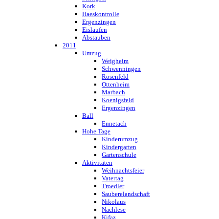
Kork
Haeskontrolle
Ergenzingen
Eislaufen
Abstauben
2011
Umzug
Weigheim
Schwenningen
Rosenfeld
Ottenheim
Marbach
Koenigsfeld
Ergenzingen
Ball
Ennetach
Hohe Tage
Kinderumzug
Kindergarten
Gartenschule
Aktivitäten
Weihnachtsfeier
Vatertag
Troedler
Sauberelandschaft
Nikolaus
Nachlese
Kifaz