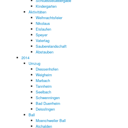
Schluesseluebergabe
Kindergarten
Aktivitäten
Weihnachtsfeier
Nikolaus
Eislaufen
Speyer
Vatertag
Sauberelandschaft
Abstauben
2014
Umzug
Diessenhofen
Weigheim
Marbach
Tannheim
Seelbach
Schwenningen
Bad Duerrheim
Deisslingen
Ball
Moenchweiler Ball
Aichalden