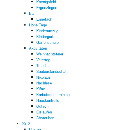
Koenigsfeld
Ergenzingen
Ball
Ennetach
Hohe Tage
Kinderumzug
Kindergarten
Gartenschule
Aktivitäten
Weihnachtsfeier
Vatertag
Troedler
Sauberelandschaft
Nikolaus
Nachlese
Kifaz
Karbatschentraining
Haeskontrolle
Gutach
Eislaufen
Abstauben
2012
Umzug