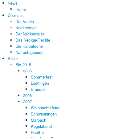
News
Home
Über uns
Der Verein
Neckarsage
Der Neckargeist
Das Neckar-Fleckle
Die Karbatsche
Narrentagebuch
Bilder
Bis 2015
2005
Sommerfest
Loeffingen
Brauerei
2006
2007
Weihnachtsfeier
Schwenningen
Marbach
Kegelabend
Huettte