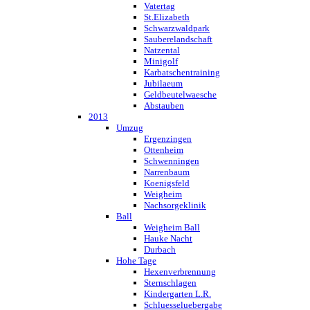
Vatertag
St.Elizabeth
Schwarzwaldpark
Sauberelandschaft
Natzental
Minigolf
Karbatschentraining
Jubilaeum
Geldbeutelwaesche
Abstauben
2013
Umzug
Ergenzingen
Ottenheim
Schwenningen
Narrenbaum
Koenigsfeld
Weigheim
Nachsorgeklinik
Ball
Weigheim Ball
Hauke Nacht
Durbach
Hohe Tage
Hexenverbrennung
Sternschlagen
Kindergarten L.R.
Schluesseluebergabe