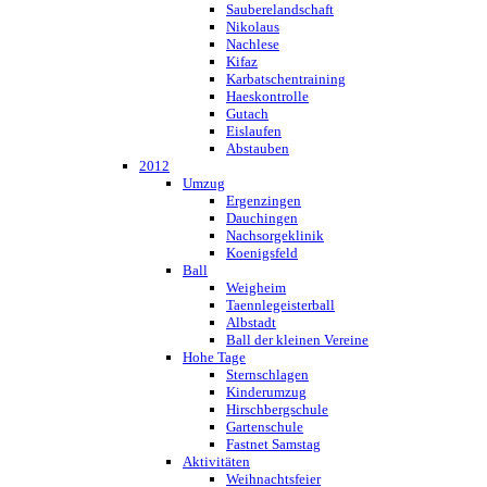
Sauberelandschaft
Nikolaus
Nachlese
Kifaz
Karbatschentraining
Haeskontrolle
Gutach
Eislaufen
Abstauben
2012
Umzug
Ergenzingen
Dauchingen
Nachsorgeklinik
Koenigsfeld
Ball
Weigheim
Taennlegeisterball
Albstadt
Ball der kleinen Vereine
Hohe Tage
Sternschlagen
Kinderumzug
Hirschbergschule
Gartenschule
Fastnet Samstag
Aktivitäten
Weihnachtsfeier