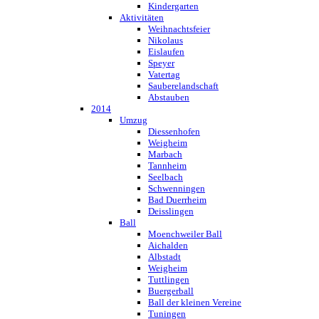
Kindergarten
Aktivitäten
Weihnachtsfeier
Nikolaus
Eislaufen
Speyer
Vatertag
Sauberelandschaft
Abstauben
2014
Umzug
Diessenhofen
Weigheim
Marbach
Tannheim
Seelbach
Schwenningen
Bad Duerrheim
Deisslingen
Ball
Moenchweiler Ball
Aichalden
Albstadt
Weigheim
Tuttlingen
Buergerball
Ball der kleinen Vereine
Tuningen