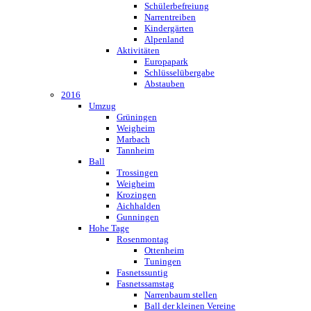
Schülerbefreiung
Narrentreiben
Kindergärten
Alpenland
Aktivitäten
Europapark
Schlüsselübergabe
Abstauben
2016
Umzug
Grüningen
Weigheim
Marbach
Tannheim
Ball
Trossingen
Weigheim
Krozingen
Aichhalden
Gunningen
Hohe Tage
Rosenmontag
Ottenheim
Tuningen
Fasnetssuntig
Fasnetssamstag
Narrenbaum stellen
Ball der kleinen Vereine