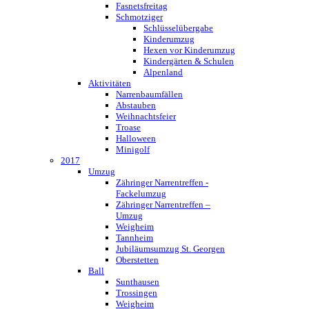
Fasnetsfreitag
Schmotziger
Schlüsselübergabe
Kinderumzug
Hexen vor Kinderumzug
Kindergärten & Schulen
Alpenland
Aktivitäten
Narrenbaumfällen
Abstauben
Weihnachtsfeier
Troase
Halloween
Minigolf
2017
Umzug
Zähringer Narrentreffen -
Fackelumzug
Zähringer Narrentreffen –
Umzug
Weigheim
Tannheim
Jubiläumsumzug St. Georgen
Oberstetten
Ball
Sunthausen
Trossingen
Weigheim