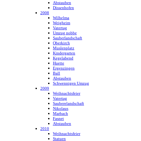
Abstauben
Dissenhofen
2008
Wilhelma
Weigheim
Vatertag
Umzug nobbe
Sauberlandschaft
Oberkirch
Muslenplatz
Kindergarten
Kegelabend
Huette
Ergenzingen
Ball
Abstauben
Schwennigen Umzug
2009
Weihnachtsfeier
Vatertag
Sauberelandschaft
Nikolaus
Marbach
Fasnet
Abstauben
2010
Weihnachtsfeier
Statuen