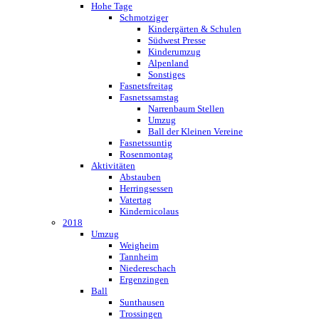
Hohe Tage
Schmotziger
Kindergärten & Schulen
Südwest Presse
Kinderumzug
Alpenland
Sonstiges
Fasnetsfreitag
Fasnetssamstag
Narrenbaum Stellen
Umzug
Ball der Kleinen Vereine
Fasnetssuntig
Rosenmontag
Aktivitäten
Abstauben
Herringsessen
Vatertag
Kindernicolaus
2018
Umzug
Weigheim
Tannheim
Niedereschach
Ergenzingen
Ball
Sunthausen
Trossingen