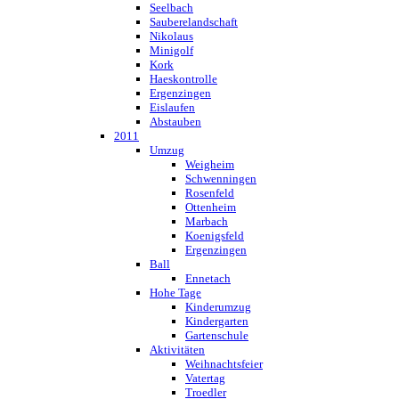
Seelbach
Sauberelandschaft
Nikolaus
Minigolf
Kork
Haeskontrolle
Ergenzingen
Eislaufen
Abstauben
2011
Umzug
Weigheim
Schwenningen
Rosenfeld
Ottenheim
Marbach
Koenigsfeld
Ergenzingen
Ball
Ennetach
Hohe Tage
Kinderumzug
Kindergarten
Gartenschule
Aktivitäten
Weihnachtsfeier
Vatertag
Troedler