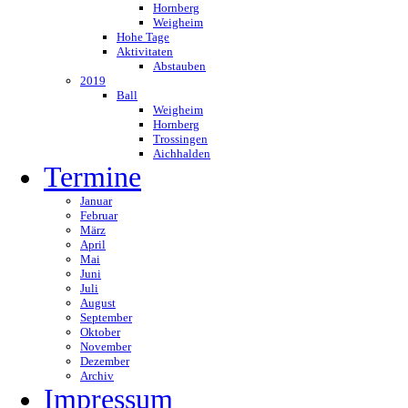
Hornberg
Weigheim
Hohe Tage
Aktivitaten
Abstauben
2019
Ball
Weigheim
Hornberg
Trossingen
Aichhalden
Termine
Januar
Februar
März
April
Mai
Juni
Juli
August
September
Oktober
November
Dezember
Archiv
Impressum