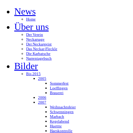
News
Home
Über uns
Der Verein
Neckarsage
Der Neckargeist
Das Neckar-Fleckle
Die Karbatsche
Narrentagebuch
Bilder
Bis 2015
2005
Sommerfest
Loeffingen
Brauerei
2006
2007
Weihnachtsfeier
Schwenningen
Marbach
Kegelabend
Huettte
Haeskontrolle