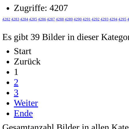
Zugriffe: 4207
4282
4283
4284
4285
4286
4287
4288
4289
4290
4291
4292
4293
4294
4295
Es gibt 39 Bilder in dieser Katego
Start
Zurück
1
2
3
Weiter
Ende
Gesamtanzahl Bilder in allen Kate