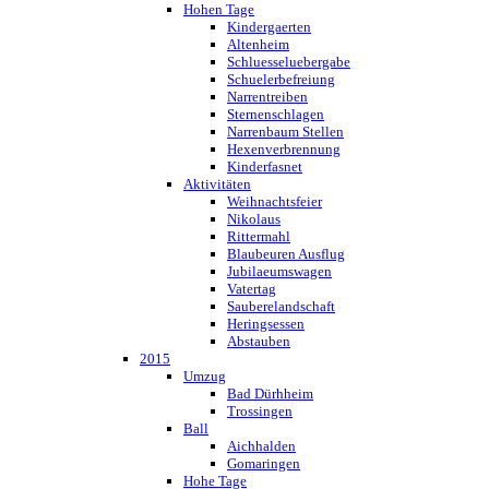
Hohen Tage
Kindergaerten
Altenheim
Schluesseluebergabe
Schuelerbefreiung
Narrentreiben
Sternenschlagen
Narrenbaum Stellen
Hexenverbrennung
Kinderfasnet
Aktivitäten
Weihnachtsfeier
Nikolaus
Rittermahl
Blaubeuren Ausflug
Jubilaeumswagen
Vatertag
Sauberelandschaft
Heringsessen
Abstauben
2015
Umzug
Bad Dürhheim
Trossingen
Ball
Aichhalden
Gomaringen
Hohe Tage