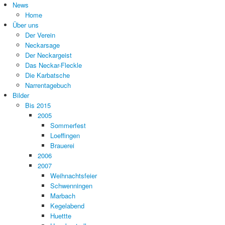
News
Home
Über uns
Der Verein
Neckarsage
Der Neckargeist
Das Neckar-Fleckle
Die Karbatsche
Narrentagebuch
Bilder
Bis 2015
2005
Sommerfest
Loeffingen
Brauerei
2006
2007
Weihnachtsfeier
Schwenningen
Marbach
Kegelabend
Huettte