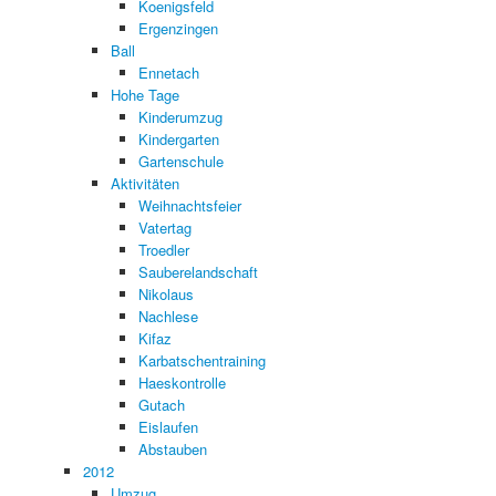
Koenigsfeld
Ergenzingen
Ball
Ennetach
Hohe Tage
Kinderumzug
Kindergarten
Gartenschule
Aktivitäten
Weihnachtsfeier
Vatertag
Troedler
Sauberelandschaft
Nikolaus
Nachlese
Kifaz
Karbatschentraining
Haeskontrolle
Gutach
Eislaufen
Abstauben
2012
Umzug