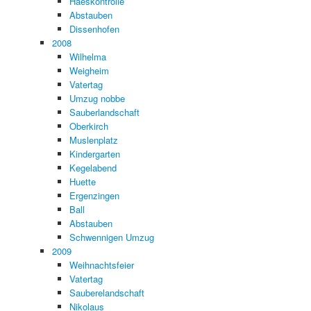
Haeskontrolle
Abstauben
Dissenhofen
2008
Wilhelma
Weigheim
Vatertag
Umzug nobbe
Sauberlandschaft
Oberkirch
Muslenplatz
Kindergarten
Kegelabend
Huette
Ergenzingen
Ball
Abstauben
Schwennigen Umzug
2009
Weihnachtsfeier
Vatertag
Sauberelandschaft
Nikolaus