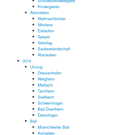
Schluesseluebergabe
Kindergarten
Aktivitäten
Weihnachtsfeier
Nikolaus
Eislaufen
Speyer
Vatertag
Sauberelandschaft
Abstauben
2014
Umzug
Diessenhofen
Weigheim
Marbach
Tannheim
Seelbach
Schwenningen
Bad Duerrheim
Deisslingen
Ball
Moenchweiler Ball
Aichalden