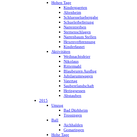
Hohen Tage
Kindergaerten
Altenheim
Schluesseluebergabe
Schuelerbefreiung
Narrentreiben
Sternenschlagen
Narrenbaum Stellen
Hexenverbrennung
Kinderfasnet
Aktivitäten
Weihnachtsfeier
Nikolaus
Rittermahl
Blaubeuren Ausflug
Jubilaeumswagen
Vatertag
Sauberelandschaft
Heringsessen
Abstauben
2015
Umzug
Bad Dürhheim
Trossingen
Ball
Aichhalden
Gomaringen
Hohe Tage