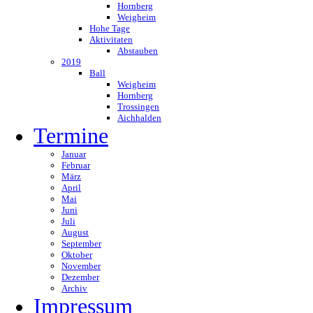
Hornberg
Weigheim
Hohe Tage
Aktivitaten
Abstauben
2019
Ball
Weigheim
Hornberg
Trossingen
Aichhalden
Termine
Januar
Februar
März
April
Mai
Juni
Juli
August
September
Oktober
November
Dezember
Archiv
Impressum