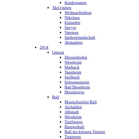
Kindergarten
Aktivitäten
Weihnachtsfeier
Nikolaus
Eislaufen
Speyer
Vatertag
Sauberelandschaft
Abstauben
2014
Umzug
Diessenhofen
Weigheim
Marbach
Tannheim
Seelbach
Schwenningen
Bad Duerrheim
Deisslingen
Ball
Moenchweiler Ball
Aichalden
Albstadt
Weigheim
Tuttlingen
Buergerball
Ball der kleinen Vereine
Tuningen