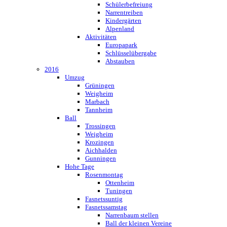
Schülerbefreiung
Narrentreiben
Kindergärten
Alpenland
Aktivitäten
Europapark
Schlüsselübergabe
Abstauben
2016
Umzug
Grüningen
Weigheim
Marbach
Tannheim
Ball
Trossingen
Weigheim
Krozingen
Aichhalden
Gunningen
Hohe Tage
Rosenmontag
Ottenheim
Tuningen
Fasnetssuntig
Fasnetssamstag
Narrenbaum stellen
Ball der kleinen Vereine