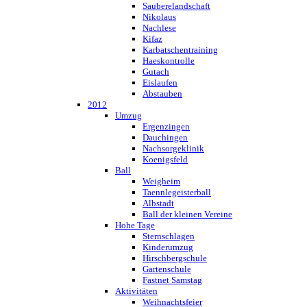
Sauberelandschaft
Nikolaus
Nachlese
Kifaz
Karbatschentraining
Haeskontrolle
Gutach
Eislaufen
Abstauben
2012
Umzug
Ergenzingen
Dauchingen
Nachsorgeklinik
Koenigsfeld
Ball
Weigheim
Taennlegeisterball
Albstadt
Ball der kleinen Vereine
Hohe Tage
Sternschlagen
Kinderumzug
Hirschbergschule
Gartenschule
Fastnet Samstag
Aktivitäten
Weihnachtsfeier