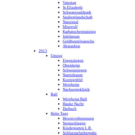
Vatertag
St.Elizabeth
Schwarzwaldpark
Sauberelandschaft
Natzental
Minigolf
Karbatschentraining
Jubilaeum
Geldbeutelwaesche
Abstauben
2013
Umzug
Ergenzingen
Ottenheim
Schwenningen
Narrenbaum
Koenigsfeld
Weigheim
Nachsorgeklinik
Ball
Weigheim Ball
Hauke Nacht
Durbach
Hohe Tage
Hexenverbrennung
Sternschlagen
Kindergarten L.R.
Schluesseluebergabe