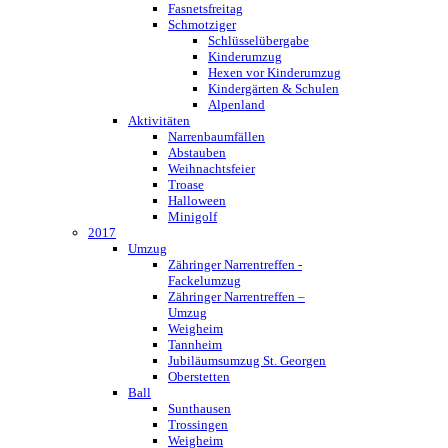
Fasnetsfreitag
Schmotziger
Schlüsselübergabe
Kinderumzug
Hexen vor Kinderumzug
Kindergärten & Schulen
Alpenland
Aktivitäten
Narrenbaumfällen
Abstauben
Weihnachtsfeier
Troase
Halloween
Minigolf
2017
Umzug
Zähringer Narrentreffen -
Fackelumzug
Zähringer Narrentreffen –
Umzug
Weigheim
Tannheim
Jubiläumsumzug St. Georgen
Oberstetten
Ball
Sunthausen
Trossingen
Weigheim