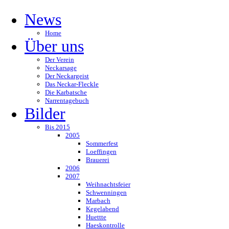
News
Home
Über uns
Der Verein
Neckarsage
Der Neckargeist
Das Neckar-Fleckle
Die Karbatsche
Narrentagebuch
Bilder
Bis 2015
2005
Sommerfest
Loeffingen
Brauerei
2006
2007
Weihnachtsfeier
Schwenningen
Marbach
Kegelabend
Huettte
Haeskontrolle