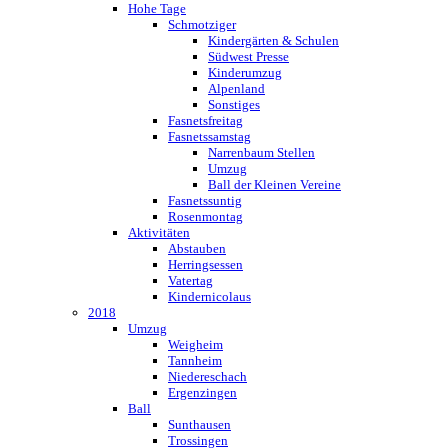
Hohe Tage
Schmotziger
Kindergärten & Schulen
Südwest Presse
Kinderumzug
Alpenland
Sonstiges
Fasnetsfreitag
Fasnetssamstag
Narrenbaum Stellen
Umzug
Ball der Kleinen Vereine
Fasnetssuntig
Rosenmontag
Aktivitäten
Abstauben
Herringsessen
Vatertag
Kindernicolaus
2018
Umzug
Weigheim
Tannheim
Niedereschach
Ergenzingen
Ball
Sunthausen
Trossingen