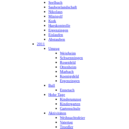
Seelbach
Sauberelandschaft
Nikolaus
Minigolf
Kork
Haeskontrolle
Ergenzingen
Eislaufen
Abstauben
2011
Umzug
Weigheim
Schwenningen
Rosenfeld
Ottenheim
Marbach
Koenigsfeld
Ergenzingen
Ball
Ennetach
Hohe Tage
Kinderumzug
Kindergarten
Gartenschule
Aktivitäten
Weihnachtsfeier
Vatertag
Troedler