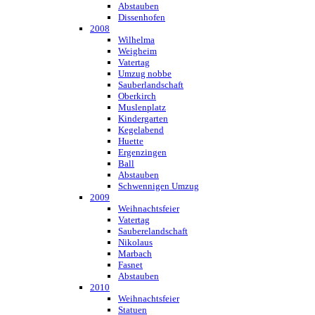
Abstauben
Dissenhofen
2008
Wilhelma
Weigheim
Vatertag
Umzug nobbe
Sauberlandschaft
Oberkirch
Muslenplatz
Kindergarten
Kegelabend
Huette
Ergenzingen
Ball
Abstauben
Schwennigen Umzug
2009
Weihnachtsfeier
Vatertag
Sauberelandschaft
Nikolaus
Marbach
Fasnet
Abstauben
2010
Weihnachtsfeier
Statuen