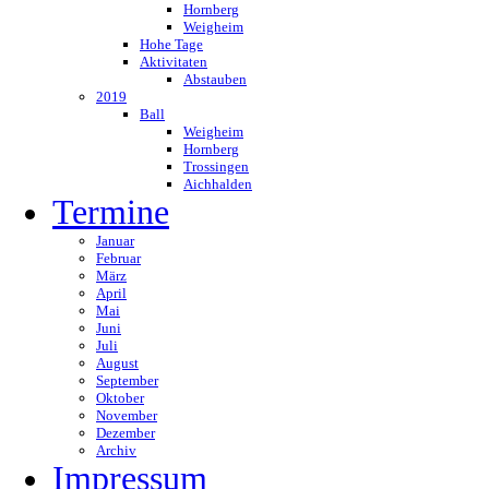
Hornberg
Weigheim
Hohe Tage
Aktivitaten
Abstauben
2019
Ball
Weigheim
Hornberg
Trossingen
Aichhalden
Termine
Januar
Februar
März
April
Mai
Juni
Juli
August
September
Oktober
November
Dezember
Archiv
Impressum