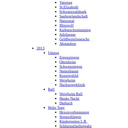
Vatertag
St.Elizabeth
Schwarzwaldpark
Sauberelandschaft
Natzental
Minigolf
Karbatschentraining
Jubilaeum
Geldbeutelwaesche
Abstauben
2013
Umzug
Ergenzingen
Ottenheim
Schwenningen
Narrenbaum
Koenigsfeld
Weigheim
Nachsorgeklinik
Ball
Weigheim Ball
Hauke Nacht
Durbach
Hohe Tage
Hexenverbrennung
Sternschlagen
Kindergarten L.R.
Schluesseluebergabe