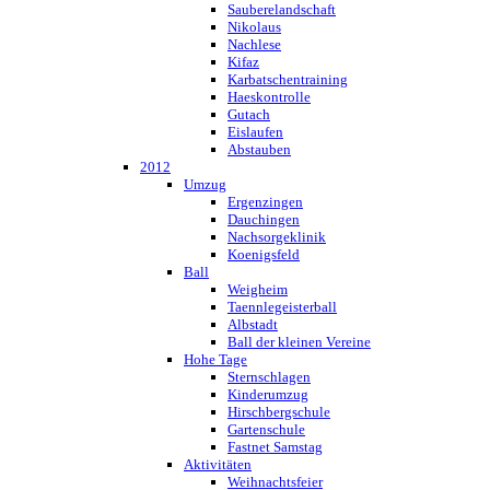
Sauberelandschaft
Nikolaus
Nachlese
Kifaz
Karbatschentraining
Haeskontrolle
Gutach
Eislaufen
Abstauben
2012
Umzug
Ergenzingen
Dauchingen
Nachsorgeklinik
Koenigsfeld
Ball
Weigheim
Taennlegeisterball
Albstadt
Ball der kleinen Vereine
Hohe Tage
Sternschlagen
Kinderumzug
Hirschbergschule
Gartenschule
Fastnet Samstag
Aktivitäten
Weihnachtsfeier