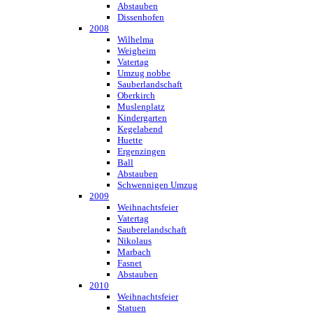
Abstauben
Dissenhofen
2008
Wilhelma
Weigheim
Vatertag
Umzug nobbe
Sauberlandschaft
Oberkirch
Muslenplatz
Kindergarten
Kegelabend
Huette
Ergenzingen
Ball
Abstauben
Schwennigen Umzug
2009
Weihnachtsfeier
Vatertag
Sauberelandschaft
Nikolaus
Marbach
Fasnet
Abstauben
2010
Weihnachtsfeier
Statuen