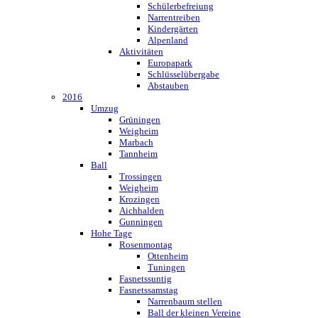
Schülerbefreiung
Narrentreiben
Kindergärten
Alpenland
Aktivitäten
Europapark
Schlüsselübergabe
Abstauben
2016
Umzug
Grüningen
Weigheim
Marbach
Tannheim
Ball
Trossingen
Weigheim
Krozingen
Aichhalden
Gunningen
Hohe Tage
Rosenmontag
Ottenheim
Tuningen
Fasnetssuntig
Fasnetssamstag
Narrenbaum stellen
Ball der kleinen Vereine