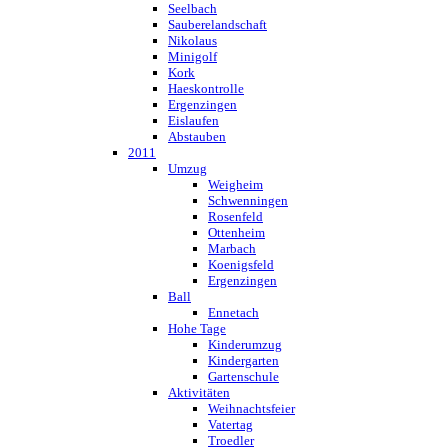
Seelbach
Sauberelandschaft
Nikolaus
Minigolf
Kork
Haeskontrolle
Ergenzingen
Eislaufen
Abstauben
2011
Umzug
Weigheim
Schwenningen
Rosenfeld
Ottenheim
Marbach
Koenigsfeld
Ergenzingen
Ball
Ennetach
Hohe Tage
Kinderumzug
Kindergarten
Gartenschule
Aktivitäten
Weihnachtsfeier
Vatertag
Troedler