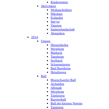
Kindergarten
Aktivitäten
Weihnachtsfeier
Nikolaus
Eislaufen
Speyer
Vatertag
Sauberelandschaft
Abstauben
2014
Umzug
Diessenhofen
Weigheim
Marbach
Tannheim
Seelbach
Schwenningen
Bad Duerrheim
Deisslingen
Ball
Moenchweiler Ball
Aichalden
Albstadt
Weigheim
Tuttlingen
Buergerball
Ball der kleinen Vereine
Tuningen