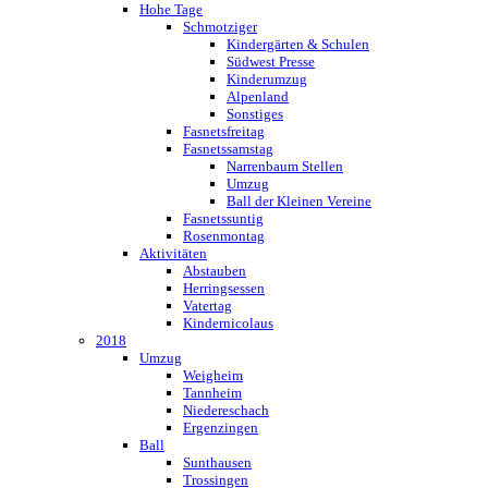
Hohe Tage
Schmotziger
Kindergärten & Schulen
Südwest Presse
Kinderumzug
Alpenland
Sonstiges
Fasnetsfreitag
Fasnetssamstag
Narrenbaum Stellen
Umzug
Ball der Kleinen Vereine
Fasnetssuntig
Rosenmontag
Aktivitäten
Abstauben
Herringsessen
Vatertag
Kindernicolaus
2018
Umzug
Weigheim
Tannheim
Niedereschach
Ergenzingen
Ball
Sunthausen
Trossingen