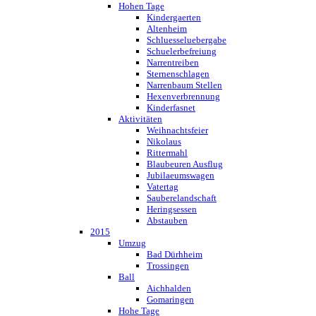
Hohen Tage
Kindergaerten
Altenheim
Schluesseluebergabe
Schuelerbefreiung
Narrentreiben
Sternenschlagen
Narrenbaum Stellen
Hexenverbrennung
Kinderfasnet
Aktivitäten
Weihnachtsfeier
Nikolaus
Rittermahl
Blaubeuren Ausflug
Jubilaeumswagen
Vatertag
Sauberelandschaft
Heringsessen
Abstauben
2015
Umzug
Bad Dürhheim
Trossingen
Ball
Aichhalden
Gomaringen
Hohe Tage