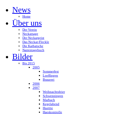
News
Home
Über uns
Der Verein
Neckarsage
Der Neckargeist
Das Neckar-Fleckle
Die Karbatsche
Narrentagebuch
Bilder
Bis 2015
2005
Sommerfest
Loeffingen
Brauerei
2006
2007
Weihnachtsfeier
Schwenningen
Marbach
Kegelabend
Huettte
Haeskontrolle