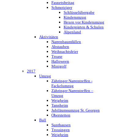
Fasnetsfreitag
Schmotziger
Schlüsselübergabe
Kinderumzug
Hexen vor Kinderumzug
Kindergärten & Schulen
Alpenland
Aktivitäten
Narrenbaumfällen
Abstauben
Weihnachtsfeier
Troase
Halloween
Minigolf
2017
Umzug
Zähringer Narrentreffen -
Fackelumzug
Zähringer Narrentreffen –
Umzug
Weigheim
Tannheim
Jubiläumsumzug St. Georgen
Oberstetten
Ball
Sunthausen
Trossingen
Weigheim