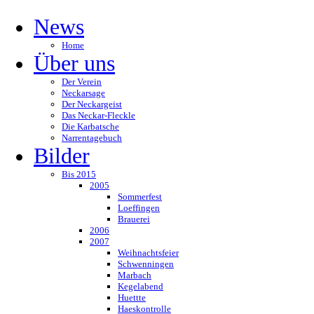
News
Home
Über uns
Der Verein
Neckarsage
Der Neckargeist
Das Neckar-Fleckle
Die Karbatsche
Narrentagebuch
Bilder
Bis 2015
2005
Sommerfest
Loeffingen
Brauerei
2006
2007
Weihnachtsfeier
Schwenningen
Marbach
Kegelabend
Huettte
Haeskontrolle