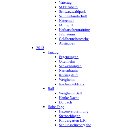
Vatertag
St.Elizabeth
Schwarzwaldpark
Sauberelandschaft
Natzental
Minigolf
Karbatschentraining
Jubilaeum
Geldbeutelwaesche
Abstauben
2013
Umzug
Ergenzingen
Ottenheim
Schwenningen
Narrenbaum
Koenigsfeld
Weigheim
Nachsorgeklinik
Ball
Weigheim Ball
Hauke Nacht
Durbach
Hohe Tage
Hexenverbrennung
Sternschlagen
Kindergarten L.R.
Schluesseluebergabe