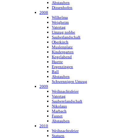
Abstauben
Dissenhofen
2008
Wilhelma
Weigheim
Vatertag
Umzug nobbe
Sauberlandschaft
Oberkirch
Muslenplatz
Kindergarten
Kegelabend
Huette
Ergenzingen
Ball
Abstauben
Schwennigen Umzug
2009
Weihnachtsfeier
Vatertag
Sauberelandschaft
Nikolaus
Marbach
Fasnet
Abstauben
2010
Weihnachtsfeier
Statuen