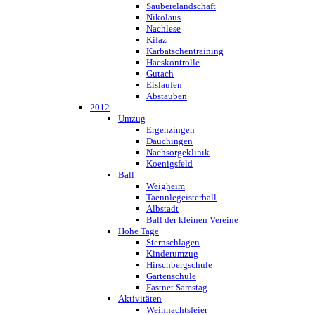
Sauberelandschaft
Nikolaus
Nachlese
Kifaz
Karbatschentraining
Haeskontrolle
Gutach
Eislaufen
Abstauben
2012
Umzug
Ergenzingen
Dauchingen
Nachsorgeklinik
Koenigsfeld
Ball
Weigheim
Taennlegeisterball
Albstadt
Ball der kleinen Vereine
Hohe Tage
Sternschlagen
Kinderumzug
Hirschbergschule
Gartenschule
Fastnet Samstag
Aktivitäten
Weihnachtsfeier