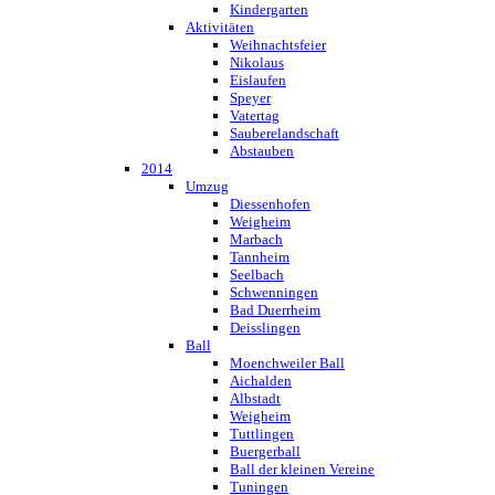
Kindergarten
Aktivitäten
Weihnachtsfeier
Nikolaus
Eislaufen
Speyer
Vatertag
Sauberelandschaft
Abstauben
2014
Umzug
Diessenhofen
Weigheim
Marbach
Tannheim
Seelbach
Schwenningen
Bad Duerrheim
Deisslingen
Ball
Moenchweiler Ball
Aichalden
Albstadt
Weigheim
Tuttlingen
Buergerball
Ball der kleinen Vereine
Tuningen