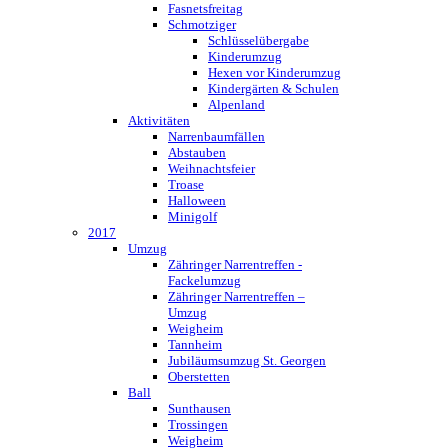
Fasnetsfreitag
Schmotziger
Schlüsselübergabe
Kinderumzug
Hexen vor Kinderumzug
Kindergärten & Schulen
Alpenland
Aktivitäten
Narrenbaumfällen
Abstauben
Weihnachtsfeier
Troase
Halloween
Minigolf
2017
Umzug
Zähringer Narrentreffen -
Fackelumzug
Zähringer Narrentreffen –
Umzug
Weigheim
Tannheim
Jubiläumsumzug St. Georgen
Oberstetten
Ball
Sunthausen
Trossingen
Weigheim