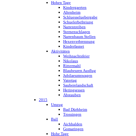
Hohen Tage
Kindergaerten
Altenheim
Schluesseluebergabe
Schuelerbefreiung
Narrentreiben
Sternenschlagen
Narrenbaum Stellen
Hexenverbrennung
Kinderfasnet
Aktivitäten
Weihnachtsfeier
Nikolaus
Rittermahl
Blaubeuren Ausflug
Jubilaeumswagen
Vatertag
Sauberelandschaft
Heringsessen
Abstauben
2015
Umzug
Bad Dürhheim
Trossingen
Ball
Aichhalden
Gomaringen
Hohe Tage