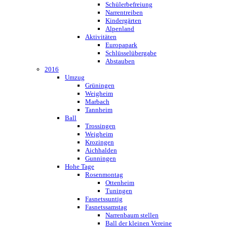
Schülerbefreiung
Narrentreiben
Kindergärten
Alpenland
Aktivitäten
Europapark
Schlüsselübergabe
Abstauben
2016
Umzug
Grüningen
Weigheim
Marbach
Tannheim
Ball
Trossingen
Weigheim
Krozingen
Aichhalden
Gunningen
Hohe Tage
Rosenmontag
Ottenheim
Tuningen
Fasnetssuntig
Fasnetssamstag
Narrenbaum stellen
Ball der kleinen Vereine