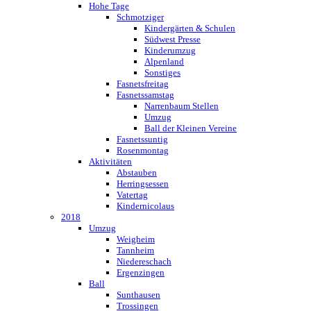
Hohe Tage
Schmotziger
Kindergärten & Schulen
Südwest Presse
Kinderumzug
Alpenland
Sonstiges
Fasnetsfreitag
Fasnetssamstag
Narrenbaum Stellen
Umzug
Ball der Kleinen Vereine
Fasnetssuntig
Rosenmontag
Aktivitäten
Abstauben
Herringsessen
Vatertag
Kindernicolaus
2018
Umzug
Weigheim
Tannheim
Niedereschach
Ergenzingen
Ball
Sunthausen
Trossingen