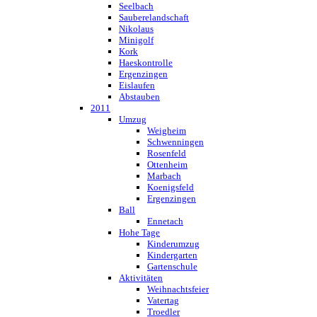
Seelbach
Sauberelandschaft
Nikolaus
Minigolf
Kork
Haeskontrolle
Ergenzingen
Eislaufen
Abstauben
2011
Umzug
Weigheim
Schwenningen
Rosenfeld
Ottenheim
Marbach
Koenigsfeld
Ergenzingen
Ball
Ennetach
Hohe Tage
Kinderumzug
Kindergarten
Gartenschule
Aktivitäten
Weihnachtsfeier
Vatertag
Troedler