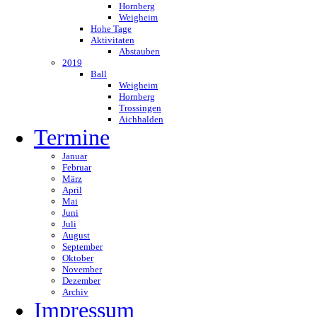
Hornberg
Weigheim
Hohe Tage
Aktivitaten
Abstauben
2019
Ball
Weigheim
Hornberg
Trossingen
Aichhalden
Termine
Januar
Februar
März
April
Mai
Juni
Juli
August
September
Oktober
November
Dezember
Archiv
Impressum