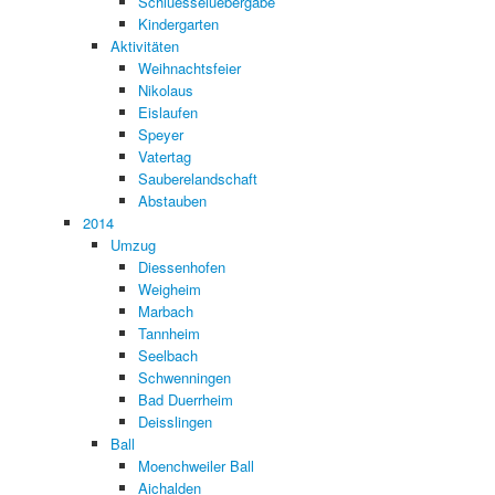
Schluesseluebergabe
Kindergarten
Aktivitäten
Weihnachtsfeier
Nikolaus
Eislaufen
Speyer
Vatertag
Sauberelandschaft
Abstauben
2014
Umzug
Diessenhofen
Weigheim
Marbach
Tannheim
Seelbach
Schwenningen
Bad Duerrheim
Deisslingen
Ball
Moenchweiler Ball
Aichalden