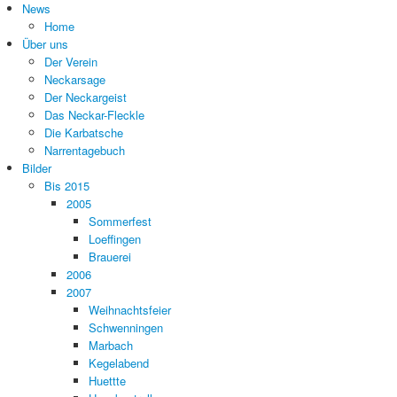
News
Home
Über uns
Der Verein
Neckarsage
Der Neckargeist
Das Neckar-Fleckle
Die Karbatsche
Narrentagebuch
Bilder
Bis 2015
2005
Sommerfest
Loeffingen
Brauerei
2006
2007
Weihnachtsfeier
Schwenningen
Marbach
Kegelabend
Huettte