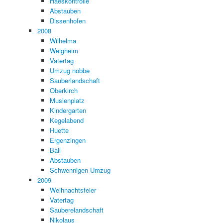
Haeskontrolle
Abstauben
Dissenhofen
2008
Wilhelma
Weigheim
Vatertag
Umzug nobbe
Sauberlandschaft
Oberkirch
Muslenplatz
Kindergarten
Kegelabend
Huette
Ergenzingen
Ball
Abstauben
Schwennigen Umzug
2009
Weihnachtsfeier
Vatertag
Sauberelandschaft
Nikolaus