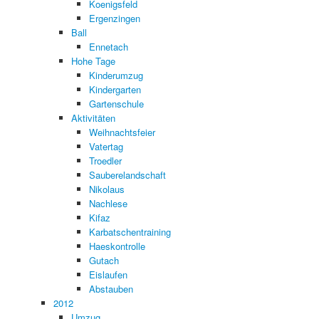
Koenigsfeld
Ergenzingen
Ball
Ennetach
Hohe Tage
Kinderumzug
Kindergarten
Gartenschule
Aktivitäten
Weihnachtsfeier
Vatertag
Troedler
Sauberelandschaft
Nikolaus
Nachlese
Kifaz
Karbatschentraining
Haeskontrolle
Gutach
Eislaufen
Abstauben
2012
Umzug