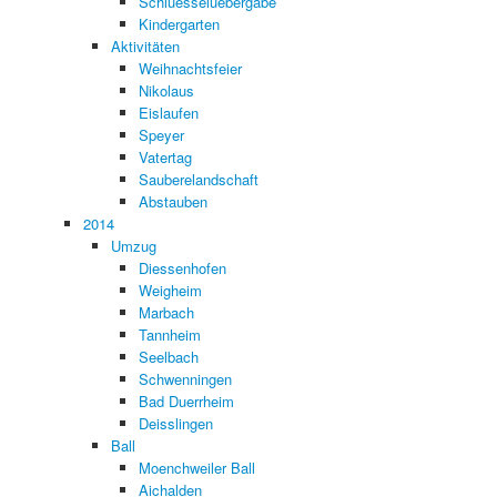
Schluesseluebergabe
Kindergarten
Aktivitäten
Weihnachtsfeier
Nikolaus
Eislaufen
Speyer
Vatertag
Sauberelandschaft
Abstauben
2014
Umzug
Diessenhofen
Weigheim
Marbach
Tannheim
Seelbach
Schwenningen
Bad Duerrheim
Deisslingen
Ball
Moenchweiler Ball
Aichalden