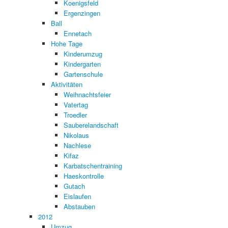
Koenigsfeld
Ergenzingen
Ball
Ennetach
Hohe Tage
Kinderumzug
Kindergarten
Gartenschule
Aktivitäten
Weihnachtsfeier
Vatertag
Troedler
Sauberelandschaft
Nikolaus
Nachlese
Kifaz
Karbatschentraining
Haeskontrolle
Gutach
Eislaufen
Abstauben
2012
Umzug