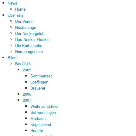
News
Home
Über uns
Der Verein
Neckarsage
Der Neckargeist
Das Neckar-Fleckle
Die Karbatsche
Narrentagebuch
Bilder
Bis 2015
2005
Sommerfest
Loeffingen
Brauerei
2006
2007
Weihnachtsfeier
Schwenningen
Marbach
Kegelabend
Huettte