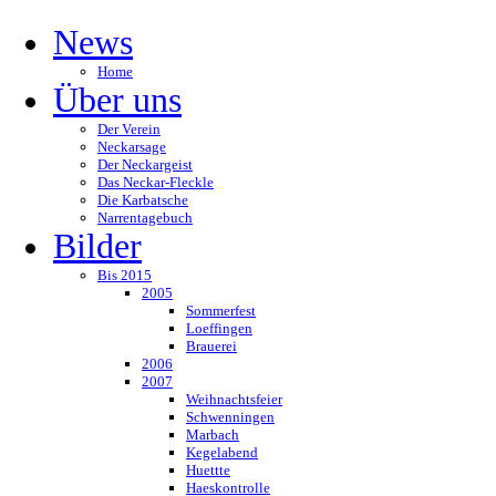
News
Home
Über uns
Der Verein
Neckarsage
Der Neckargeist
Das Neckar-Fleckle
Die Karbatsche
Narrentagebuch
Bilder
Bis 2015
2005
Sommerfest
Loeffingen
Brauerei
2006
2007
Weihnachtsfeier
Schwenningen
Marbach
Kegelabend
Huettte
Haeskontrolle