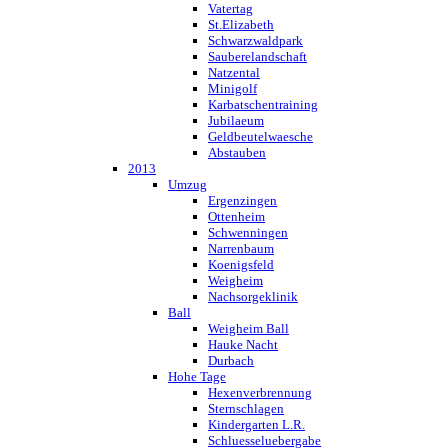
Vatertag
St.Elizabeth
Schwarzwaldpark
Sauberelandschaft
Natzental
Minigolf
Karbatschentraining
Jubilaeum
Geldbeutelwaesche
Abstauben
2013
Umzug
Ergenzingen
Ottenheim
Schwenningen
Narrenbaum
Koenigsfeld
Weigheim
Nachsorgeklinik
Ball
Weigheim Ball
Hauke Nacht
Durbach
Hohe Tage
Hexenverbrennung
Sternschlagen
Kindergarten L.R.
Schluesseluebergabe