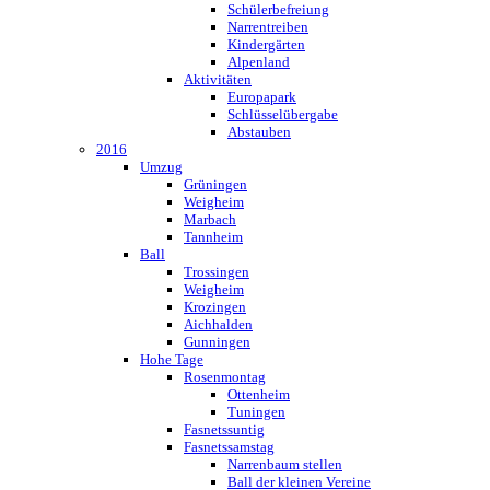
Schülerbefreiung
Narrentreiben
Kindergärten
Alpenland
Aktivitäten
Europapark
Schlüsselübergabe
Abstauben
2016
Umzug
Grüningen
Weigheim
Marbach
Tannheim
Ball
Trossingen
Weigheim
Krozingen
Aichhalden
Gunningen
Hohe Tage
Rosenmontag
Ottenheim
Tuningen
Fasnetssuntig
Fasnetssamstag
Narrenbaum stellen
Ball der kleinen Vereine