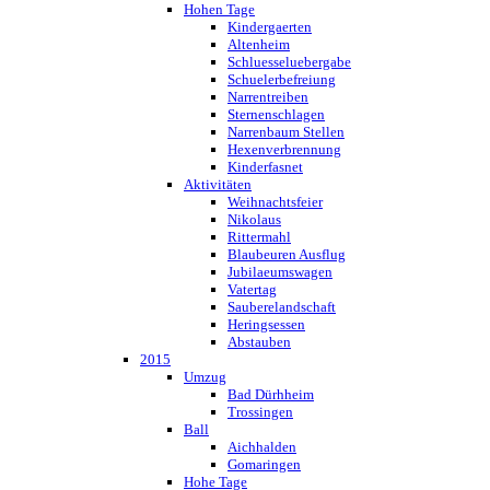
Hohen Tage
Kindergaerten
Altenheim
Schluesseluebergabe
Schuelerbefreiung
Narrentreiben
Sternenschlagen
Narrenbaum Stellen
Hexenverbrennung
Kinderfasnet
Aktivitäten
Weihnachtsfeier
Nikolaus
Rittermahl
Blaubeuren Ausflug
Jubilaeumswagen
Vatertag
Sauberelandschaft
Heringsessen
Abstauben
2015
Umzug
Bad Dürhheim
Trossingen
Ball
Aichhalden
Gomaringen
Hohe Tage