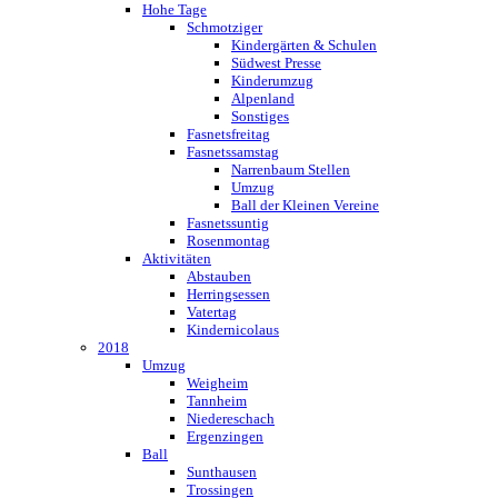
Hohe Tage
Schmotziger
Kindergärten & Schulen
Südwest Presse
Kinderumzug
Alpenland
Sonstiges
Fasnetsfreitag
Fasnetssamstag
Narrenbaum Stellen
Umzug
Ball der Kleinen Vereine
Fasnetssuntig
Rosenmontag
Aktivitäten
Abstauben
Herringsessen
Vatertag
Kindernicolaus
2018
Umzug
Weigheim
Tannheim
Niedereschach
Ergenzingen
Ball
Sunthausen
Trossingen