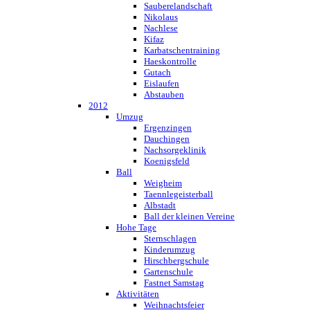
Sauberelandschaft
Nikolaus
Nachlese
Kifaz
Karbatschentraining
Haeskontrolle
Gutach
Eislaufen
Abstauben
2012
Umzug
Ergenzingen
Dauchingen
Nachsorgeklinik
Koenigsfeld
Ball
Weigheim
Taennlegeisterball
Albstadt
Ball der kleinen Vereine
Hohe Tage
Sternschlagen
Kinderumzug
Hirschbergschule
Gartenschule
Fastnet Samstag
Aktivitäten
Weihnachtsfeier