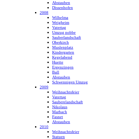
Abstauben
Dissenhofen
2008
Wilhelma
Weigheim
Vatertag
Umzug nobbe
Sauberlandschaft
Oberkirch
Muslenplatz
Kindergarten
Kegelabend
Huette
Ergenzingen
Ball
Abstauben
Schwennigen Umzug
2009
Weihnachtsfeier
Vatertag
Sauberelandschaft
Nikolaus
Marbach
Fasnet
Abstauben
2010
Weihnachtsfeier
Statuen