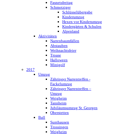
Fasnetsfreitag
Schmotziger
Schlüsselübergabe
Kinderumzug
Hexen vor Kinderumzug
Kindergärten & Schulen
Alpenland
Aktivitäten
Narrenbaumfällen
Abstauben
Weihnachtsfeier
Troase
Halloween
Minigolf
2017
Umzug
Zähringer Narrentreffen -
Fackelumzug
Zähringer Narrentreffen –
Umzug
Weigheim
Tannheim
Jubiläumsumzug St. Georgen
Oberstetten
Ball
Sunthausen
Trossingen
Weigheim