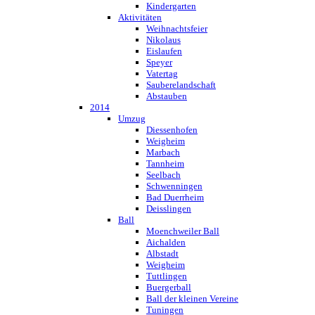
Kindergarten
Aktivitäten
Weihnachtsfeier
Nikolaus
Eislaufen
Speyer
Vatertag
Sauberelandschaft
Abstauben
2014
Umzug
Diessenhofen
Weigheim
Marbach
Tannheim
Seelbach
Schwenningen
Bad Duerrheim
Deisslingen
Ball
Moenchweiler Ball
Aichalden
Albstadt
Weigheim
Tuttlingen
Buergerball
Ball der kleinen Vereine
Tuningen