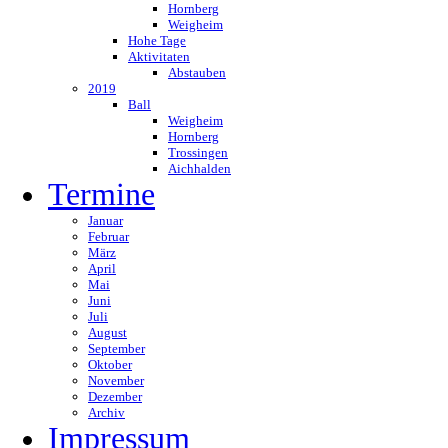
Hornberg
Weigheim
Hohe Tage
Aktivitaten
Abstauben
2019
Ball
Weigheim
Hornberg
Trossingen
Aichhalden
Termine
Januar
Februar
März
April
Mai
Juni
Juli
August
September
Oktober
November
Dezember
Archiv
Impressum