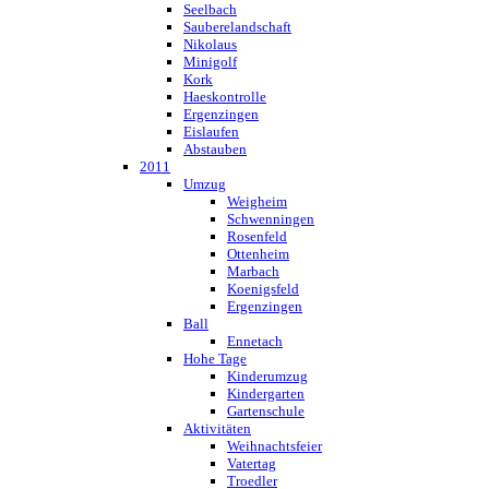
Seelbach
Sauberelandschaft
Nikolaus
Minigolf
Kork
Haeskontrolle
Ergenzingen
Eislaufen
Abstauben
2011
Umzug
Weigheim
Schwenningen
Rosenfeld
Ottenheim
Marbach
Koenigsfeld
Ergenzingen
Ball
Ennetach
Hohe Tage
Kinderumzug
Kindergarten
Gartenschule
Aktivitäten
Weihnachtsfeier
Vatertag
Troedler