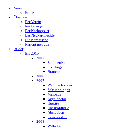
News
Home
Über uns
Der Verein
Neckarsage
Der Neckargeist
Das Neckar-Fleckle
Die Karbatsche
Narrentagebuch
Bilder
Bis 2015
2005
Sommerfest
Loeffingen
Brauerei
2006
2007
Weihnachtsfeier
Schwenningen
Marbach
Kegelabend
Huettte
Haeskontrolle
Abstauben
Dissenhofen
2008
Wilhelma