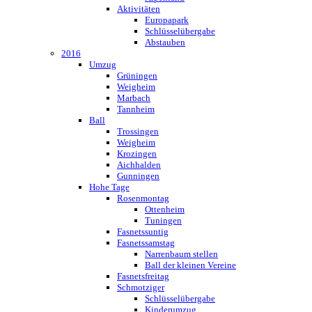
Aktivitäten
Europapark
Schlüsselübergabe
Abstauben
2016
Umzug
Grüningen
Weigheim
Marbach
Tannheim
Ball
Trossingen
Weigheim
Krozingen
Aichhalden
Gunningen
Hohe Tage
Rosenmontag
Ottenheim
Tuningen
Fasnetssuntig
Fasnetssamstag
Narrenbaum stellen
Ball der kleinen Vereine
Fasnetsfreitag
Schmotziger
Schlüsselübergabe
Kinderumzug