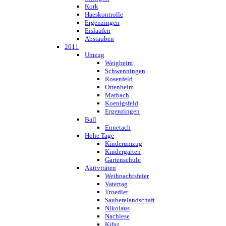
Kork
Haeskontrolle
Ergenzingen
Eislaufen
Abstauben
2011
Umzug
Weigheim
Schwenningen
Rosenfeld
Ottenheim
Marbach
Koenigsfeld
Ergenzingen
Ball
Ennetach
Hohe Tage
Kinderumzug
Kindergarten
Gartenschule
Aktivitäten
Weihnachtsfeier
Vatertag
Troedler
Sauberelandschaft
Nikolaus
Nachlese
Kifaz