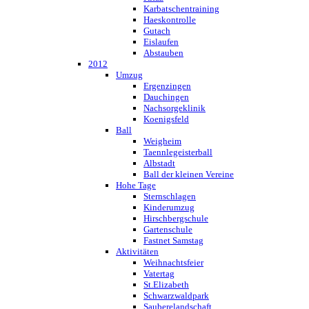
Karbatschentraining
Haeskontrolle
Gutach
Eislaufen
Abstauben
2012
Umzug
Ergenzingen
Dauchingen
Nachsorgeklinik
Koenigsfeld
Ball
Weigheim
Taennlegeisterball
Albstadt
Ball der kleinen Vereine
Hohe Tage
Sternschlagen
Kinderumzug
Hirschbergschule
Gartenschule
Fastnet Samstag
Aktivitäten
Weihnachtsfeier
Vatertag
St.Elizabeth
Schwarzwaldpark
Sauberelandschaft