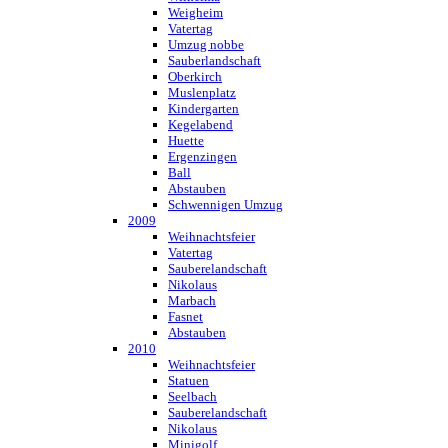
Weigheim
Vatertag
Umzug nobbe
Sauberlandschaft
Oberkirch
Muslenplatz
Kindergarten
Kegelabend
Huette
Ergenzingen
Ball
Abstauben
Schwennigen Umzug
2009
Weihnachtsfeier
Vatertag
Sauberelandschaft
Nikolaus
Marbach
Fasnet
Abstauben
2010
Weihnachtsfeier
Statuen
Seelbach
Sauberelandschaft
Nikolaus
Minigolf