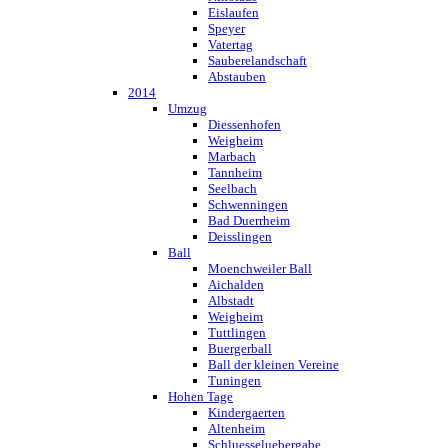
Eislaufen
Speyer
Vatertag
Sauberelandschaft
Abstauben
2014
Umzug
Diessenhofen
Weigheim
Marbach
Tannheim
Seelbach
Schwenningen
Bad Duerrheim
Deisslingen
Ball
Moenchweiler Ball
Aichalden
Albstadt
Weigheim
Tuttlingen
Buergerball
Ball der kleinen Vereine
Tuningen
Hohen Tage
Kindergaerten
Altenheim
Schluesseluebergabe