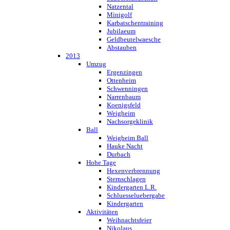
Natzental
Minigolf
Karbatschentraining
Jubilaeum
Geldbeutelwaesche
Abstauben
2013
Umzug
Ergenzingen
Ottenheim
Schwenningen
Narrenbaum
Koenigsfeld
Weigheim
Nachsorgeklinik
Ball
Weigheim Ball
Hauke Nacht
Durbach
Hohe Tage
Hexenverbrennung
Sternschlagen
Kindergarten L.R.
Schluesseluebergabe
Kindergarten
Aktivitäten
Weihnachtsfeier
Nikolaus