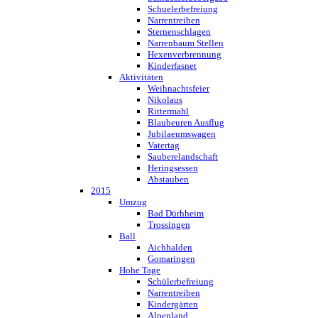
Schuelerbefreiung
Narrentreiben
Sternenschlagen
Narrenbaum Stellen
Hexenverbrennung
Kinderfasnet
Aktivitäten
Weihnachtsfeier
Nikolaus
Rittermahl
Blaubeuren Ausflug
Jubilaeumswagen
Vatertag
Sauberelandschaft
Heringsessen
Abstauben
2015
Umzug
Bad Dürhheim
Trossingen
Ball
Aichhalden
Gomaringen
Hohe Tage
Schülerbefreiung
Narrentreiben
Kindergärten
Alpenland