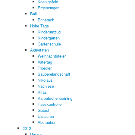
Koenigsfeld
Ergenzingen
Ball
Ennetach
Hohe Tage
Kinderumzug
Kindergarten
Gartenschule
Aktivitäten
Weihnachtsfeier
Vatertag
Troedler
Sauberelandschaft
Nikolaus
Nachlese
Kifaz
Karbatschentraining
Haeskontrolle
Gutach
Eislaufen
Abstauben
2012
Umzug