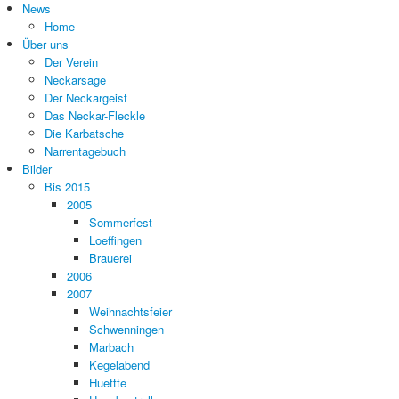
News
Home
Über uns
Der Verein
Neckarsage
Der Neckargeist
Das Neckar-Fleckle
Die Karbatsche
Narrentagebuch
Bilder
Bis 2015
2005
Sommerfest
Loeffingen
Brauerei
2006
2007
Weihnachtsfeier
Schwenningen
Marbach
Kegelabend
Huettte