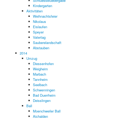
Schluesseluebergabe
Kindergarten
Aktivitäten
Weihnachtsfeier
Nikolaus
Eislaufen
Speyer
Vatertag
Sauberelandschaft
Abstauben
2014
Umzug
Diessenhofen
Weigheim
Marbach
Tannheim
Seelbach
Schwenningen
Bad Duerrheim
Deisslingen
Ball
Moenchweiler Ball
Aichalden